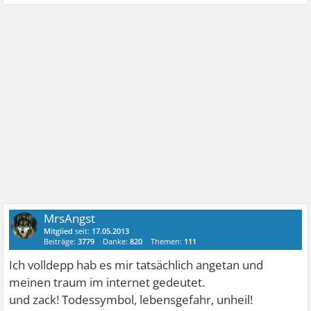
MrsAngst
Mitglied
seit:
17.05.2013
Beiträge:
3779
Danke:
820
Themen:
111
Ich volldepp hab es mir tatsächlich angetan und
meinen traum im internet gedeutet.
und zack! Todessymbol, lebensgefahr, unheil!