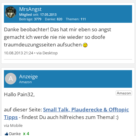
MrsAngst
Mitglied
seit:
17.05.2013
Beiträge:
3779
Danke:
820
Themen:
111
Danke beobachter! Das hat mir eben so angst
gemacht ich werde nie nie wieder so doofe
traumdeuzungsseiten aufsuchen
10.08.2013 21:24
•
A
Small Talk, Plauderecke & Offtopic
Tipps
x 4