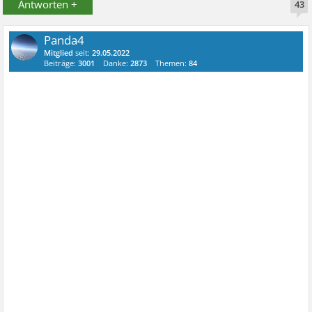
Antworten +
43
Panda4
Mitglied
seit:
29.05.2022
Beiträge:
3001
Danke:
2873
Themen:
84