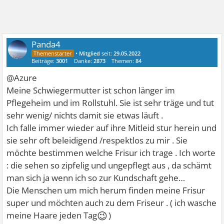
Panda4
•
Mitglied
seit:
29.05.2022
Beiträge:
3001
Danke:
2873
Themen:
84
@Azure
Meine Schwiegermutter ist schon länger im
Pflegeheim und im Rollstuhl. Sie ist sehr träge und tut
sehr wenig/ nichts damit sie etwas läuft .
Ich falle immer wieder auf ihre Mitleid stur herein und
sie sehr oft beleidigend /respektlos zu mir . Sie
möchte bestimmen welche Frisur ich trage . Ich worte
: die sehen so zipfelig und ungepflegt aus , da schämt
man sich ja wenn ich so zur Kundschaft gehe…
Die Menschen um mich herum finden meine Frisur
super und möchten auch zu dem Friseur . ( ich wasche
😉
meine Haare jeden Tag
)