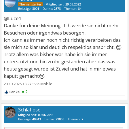
•
Mitglied
seit:
29.05.2022
Beiträge:
3001
Danke:
2873
Themen:
84
@Luce1
Danke für deine Meinung . Ich werde sie nicht mehr
Besuchen oder irgendwas besorgen.
Ich kann es immer noch nicht richtig verarbeiten das
😔
sie mich so klar und deutlich respektlos anspricht.
Trotz allem was bisher war habe ich sie immer
unterstützt und bin zu ihr gestanden aber das was
heute gesagt wurde ist Zuviel und hat in mir etwas
😢
kaputt gemacht
20.10.2025 13:27
•
x 2
Schlaflose
Mitglied
seit:
09.06.2011
Beiträge:
40843
Danke:
29053
Themen:
7