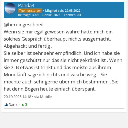
Panda4
•
Mitglied
seit:
29.05.2022
Beiträge:
3001
Danke:
2873
Themen:
84
@hereingeschneit
Wenn sie mir egal gewesen währe hätte mich ein
solches Gespräch überhaupt nichts ausgemacht.
Abgehackt und fertig .
Sie selber ist sehr sehr empfindlich. Und ich habe sie
immer geschützt nur das sie nicht gekränkt ist . Wenn
sie z. B etwas ist trinkt und das meiste aus ihrem
Mundläuft sage ich nichts und wische weg. . Sie
möchte auch sehr gerne über mich bestimmen . Sie
hat denn Bogen heute einfach überspant.
20.10.2025 14:18
•
x 3