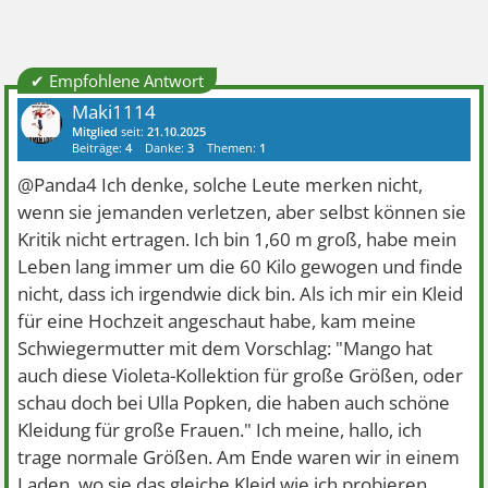
✔ Empfohlene Antwort
Maki1114
Mitglied
seit:
21.10.2025
Beiträge:
4
Danke:
3
Themen:
1
@Panda4 Ich denke, solche Leute merken nicht,
wenn sie jemanden verletzen, aber selbst können sie
Kritik nicht ertragen. Ich bin 1,60 m groß, habe mein
Leben lang immer um die 60 Kilo gewogen und finde
nicht, dass ich irgendwie dick bin. Als ich mir ein Kleid
für eine Hochzeit angeschaut habe, kam meine
Schwiegermutter mit dem Vorschlag: "Mango hat
auch diese Violeta-Kollektion für große Größen, oder
schau doch bei Ulla Popken, die haben auch schöne
Kleidung für große Frauen." Ich meine, hallo, ich
trage normale Größen. Am Ende waren wir in einem
Laden, wo sie das gleiche Kleid wie ich probieren