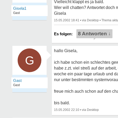
Vielleicht klappt es ja bald.
Wer will chatten? Antwortet doch m
Gisela1
Gast
Gisela
15.05.2002 18:41
•
•
8 Antworten ↓
hallo Gisela,
G
ich habe schon ein schlechtes gew
habe z.zt. viel streß auf der arbe
woche ein paar tage urlaub und dan
nur unter bestimmten systemvorau
Gast
Gast
freue mich auch schon auf den cha
bis bald.
15.05.2002 22:10
•