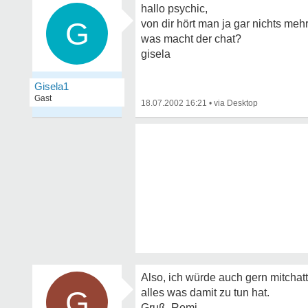
hallo psychic,
G
von dir hört man ja gar nichts mehr
was macht der chat?
gisela
Gisela1
Gast
18.07.2002 16:21
•
Also, ich würde auch gern mitchat
G
alles was damit zu tun hat.
Gruß, Romi