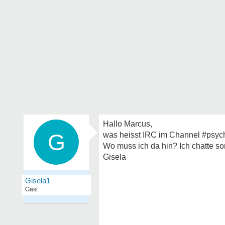
Hallo Marcus,
G
was heisst IRC im Channel #psyc
Wo muss ich da hin? Ich chatte sons
Gisela
Gisela1
Gast