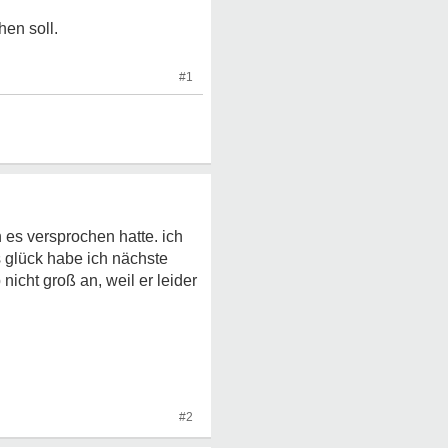
hen soll.
#1
 es versprochen hatte. ich
s glück habe ich nächste
icht groß an, weil er leider
#2