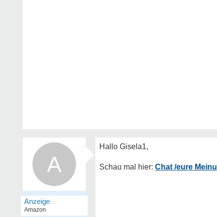
A
Chat /eure Mein