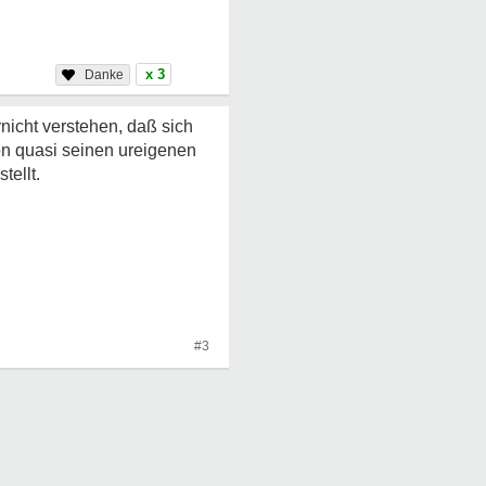
x 3
nicht verstehen, daß sich
on quasi seinen ureigenen
tellt.
#3