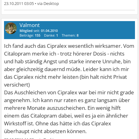
23.10.2011 03:05
•
Valmont
Mitglied
seit:
01.04.2010
Beiträge:
155
Danke:
1
Themen:
8
Ich fand auch das Cipralex wesentlich wirksamer. Vom
Citalopram merke ich - trotz hörerer Dosis - nichts
und hab ständig Angst und starke innere Unruhe, bin
aber gleichzeitig dauernd müde. Leider kann ich mir
das Cipralex nicht mehr leisten (bin halt nicht Privat
versichert)
Das Auschleichen von Cipralex war bei mir nicht grade
angenehm. Ich kann nur raten es ganz langsam über
mehrere Monate auszuscheichen. Ein wenig hilft
einem das Citalopram dabei, weil es ja ein ähnlicher
Wirkstoff ist. Ohne das hätte ich das Cipralex
überhaupt nicht absetzen können.