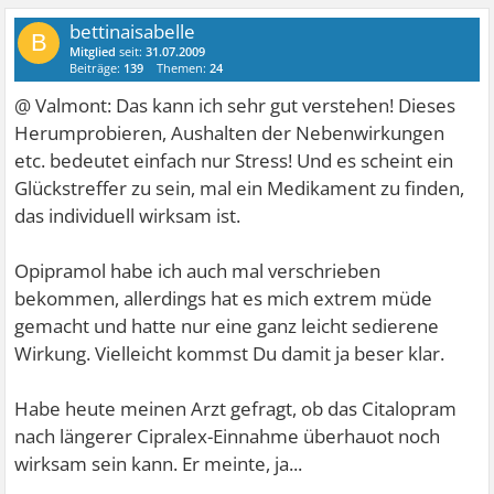
bettinaisabelle
B
Mitglied
seit:
31.07.2009
Beiträge:
139
Themen:
24
@ Valmont: Das kann ich sehr gut verstehen! Dieses
Herumprobieren, Aushalten der Nebenwirkungen
etc. bedeutet einfach nur Stress! Und es scheint ein
Glückstreffer zu sein, mal ein Medikament zu finden,
das individuell wirksam ist.
Opipramol habe ich auch mal verschrieben
bekommen, allerdings hat es mich extrem müde
gemacht und hatte nur eine ganz leicht sedierene
Wirkung. Vielleicht kommst Du damit ja beser klar.
Habe heute meinen Arzt gefragt, ob das Citalopram
nach längerer Cipralex-Einnahme überhauot noch
wirksam sein kann. Er meinte, ja...