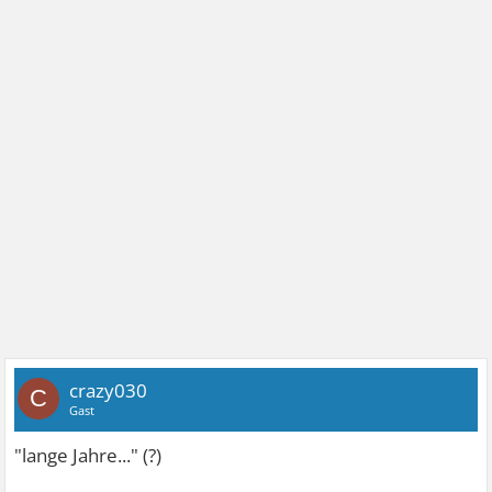
crazy030
C
Gast
"lange Jahre..." (?)