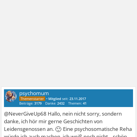
psychomum
•
Mitglied
seit:
23.11.2017
Beiträge:
3179
Danke:
2432
Themen:
41
@NeverGiveUp68 Hallo, nein nicht sorry, sondern
danke, ich hör mir gerne Geschichten von
🙂
Leidensgenossen an.
Eine psychosomatische Reha
würde ich auch machen, ich weiß noch nicht....schön,