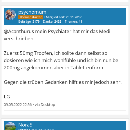
psychomum
•
Mitglied
seit:
23.11.2017
Beiträge:
3179
Danke:
2432
Themen:
41
@Acanthurus mein Psychiater hat mir das Medi
verschrieben.
Zuerst 50mg Tropfen, ich sollte dann selbst so
dosieren wie ich mich wohlfühle und ich bin nun bei
200mg angekommen aber in Tablettenform.
Gegen die trüben Gedanken hilft es mir jedoch sehr.
LG
09.05.2022 22:56
•
Nora5
Mitglied
seit:
22.07.2021