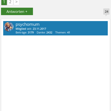
1
2
>
Antworten +
24
psychomum
Mitglied
seit:
23.11.2017
Beiträge:
3179
Danke:
2432
Themen:
41