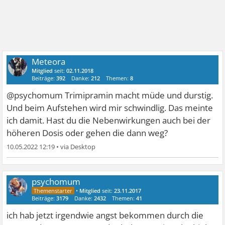
Meteora
Mitglied
seit:
02.11.2018
Beiträge:
392
Danke:
212
Themen:
8
@psychomum Trimipramin macht müde und durstig.
Und beim Aufstehen wird mir schwindlig. Das meinte
ich damit. Hast du die Nebenwirkungen auch bei der
höheren Dosis oder gehen die dann weg?
10.05.2022 12:19
•
psychomum
•
Mitglied
seit:
23.11.2017
Beiträge:
3179
Danke:
2432
Themen:
41
ich hab jetzt irgendwie angst bekommen durch die