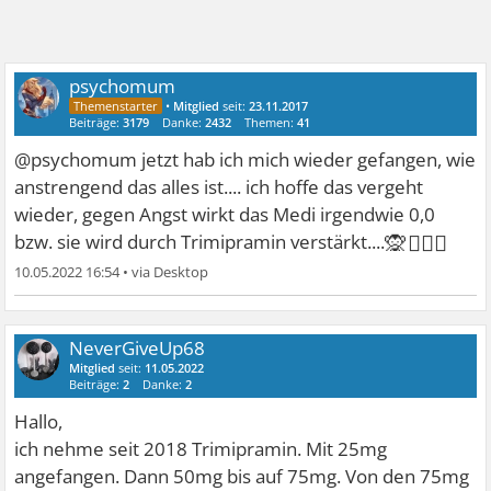
psychomum
•
Mitglied
seit:
23.11.2017
Beiträge:
3179
Danke:
2432
Themen:
41
@psychomum jetzt hab ich mich wieder gefangen, wie
anstrengend das alles ist.... ich hoffe das vergeht
wieder, gegen Angst wirkt das Medi irgendwie 0,0
🙊🙋🏼‍♀
bzw. sie wird durch Trimipramin verstärkt....
10.05.2022 16:54
•
NeverGiveUp68
Mitglied
seit:
11.05.2022
Beiträge:
2
Danke:
2
Hallo,
ich nehme seit 2018 Trimipramin. Mit 25mg
angefangen. Dann 50mg bis auf 75mg. Von den 75mg