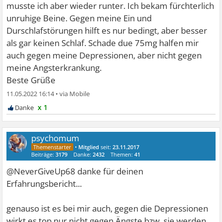
musste ich aber wieder runter. Ich bekam fürchterlich
unruhige Beine. Gegen meine Ein und
Durschlafstörungen hilft es nur bedingt, aber besser
als gar keinen Schlaf. Schade due 75mg halfen mir
auch gegen meine Depressionen, aber nicht gegen
meine Angsterkrankung.
Beste Grüße
11.05.2022 16:14
•
x 1
psychomum
•
Mitglied
seit:
23.11.2017
Beiträge:
3179
Danke:
2432
Themen:
41
@NeverGiveUp68 danke für deinen
Erfahrungsbericht...
genauso ist es bei mir auch, gegen die Depressionen
wirkt es top nur nicht gegen Ängste bzw. sie werden