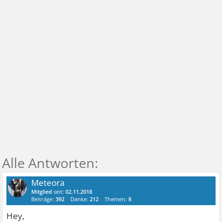
Meteora
Mitglied
seit:
02.11.2018
Beiträge:
392
Danke:
212
Themen:
8
Hey,