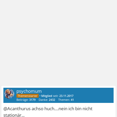
psychomum
•
Mitglied
seit:
23.11.2017
Beiträge:
3179
Danke:
2432
Themen:
41
@Acanthurus achso huch....nein ich bin nicht
stationär...