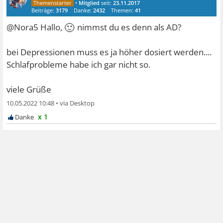
•
Mitglied
seit:
23.11.2017
Beiträge:
3179
Danke:
2432
Themen:
41
🙂
@Nora5 Hallo,
nimmst du es denn als AD?
bei Depressionen muss es ja höher dosiert werden....
Schlafprobleme habe ich gar nicht so.
viele Grüße
10.05.2022 10:48
•
x 1