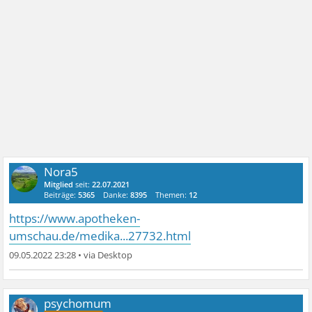
Nora5
Mitglied
seit:
22.07.2021
Beiträge:
5365
Danke:
8395
Themen:
12
https://www.apotheken-
umschau.de/medika...27732.html
09.05.2022 23:28
•
psychomum