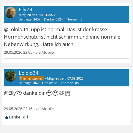
Elly79
Mitglied
seit:
14.01.2024
Beiträge:
3457
Danke:
6524
Themen:
3
@Lololo34 Jupp ist normal. Das ist der krasse
Hormonschub. Ist nicht schlimm und eine normale
Nebenwirkung. Hatte ich auch.
29.05.2026 22:05
•
Lololo34
•
Mitglied
seit:
07.08.2023
Beiträge:
462
Danke:
85
Themen:
85
🥹🥹🫶🏻
@Elly79 danke dir
29.05.2026 22:16
•
x 1