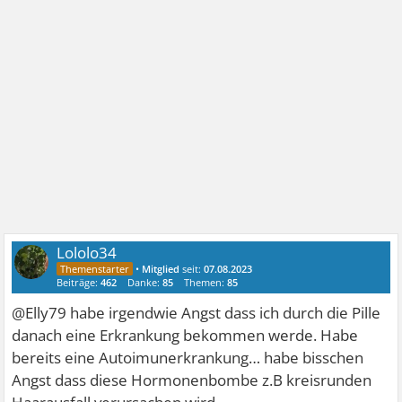
Lololo34
•
Mitglied
seit:
07.08.2023
Beiträge:
462
Danke:
85
Themen:
85
@Elly79 habe irgendwie Angst dass ich durch die Pille
danach eine Erkrankung bekommen werde. Habe
bereits eine Autoimunerkrankung… habe bisschen
Angst dass diese Hormonenbombe z.B kreisrunden