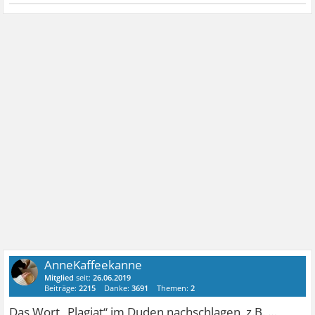
AnneKaffeekanne
Mitglied
seit:
26.06.2019
Beiträge:
2215
Danke:
3691
Themen:
2
Das Wort „Plagiat“ im Duden nachschlagen, z.B. …