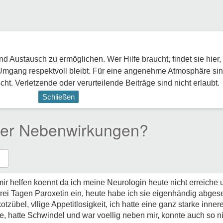
 Austausch zu ermöglichen. Wer Hilfe braucht, findet sie hier,
Umgang respektvoll bleibt. Für eine angenehme Atmosphäre sin
ht. Verletzende oder verurteilende Beiträge sind nicht erlaubt.
Schließen
oder Nebenwirkungen?
r mir helfen koennt da ich meine Neurologin heute nicht erreich
 drei Tagen Paroxetin ein, heute habe ich sie eigenhändig abgese
kotzübel, vllige Appetitlosigkeit, ich hatte eine ganz starke inn
de, hatte Schwindel und war voellig neben mir, konnte auch so 