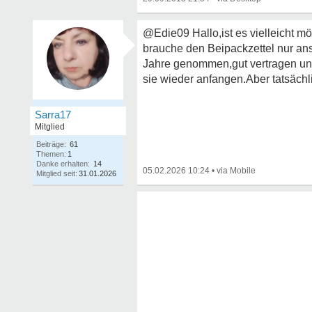
@Edie09 Hallo,ist es vielleicht 
brauche den Beipackzettel nur ans
Jahre genommen,gut vertragen und 
sie wieder anfangen.Aber tatsächli
Sarra17
Mitglied
Beiträge:
61
Themen:
1
Danke erhalten:
14
05.02.2026 10:24
•
Mitglied seit:
31.01.2026