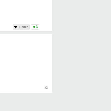
x 3
#3