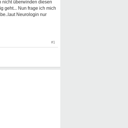
h nicht überwinden diesen
g geht... Nun frage ich mich
e..laut Neurologin nur
#1