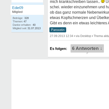
mich krankschreiben lassen..
Un
schei. wieder einzunehmen und hab
Edie09
Mitglied
ob das ganz normale Nebenwirkung
etwas Kopfschmerzen und Übelkeit,
Beiträge:
328
Themen:
47
Gibt es denn ein etwas leichteres A
Danke erhalten:
40
Mitglied seit:
31.07.2013
Paroxetin
27.09.2013 12:34
•
•
6 Antworten ↓