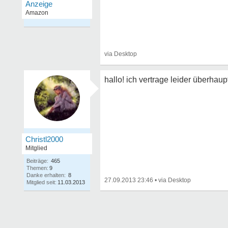
hallo! ich vertrage leider überhaup
Christl2000
Mitglied
Beiträge:
465
Themen:
9
Danke erhalten:
8
27.09.2013 23:46
•
Mitglied seit:
11.03.2013