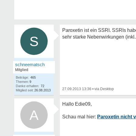
Paroxetin ist ein SSRI. SSRIs ha
S
sehr starke Nebenwirkungen (inkl
schneematsch
Mitglied
Beiträge:
465
Themen:
9
Danke erhalten:
72
27.09.2013 13:36
•
Mitglied seit:
26.08.2013
A
Paroxetin nicht