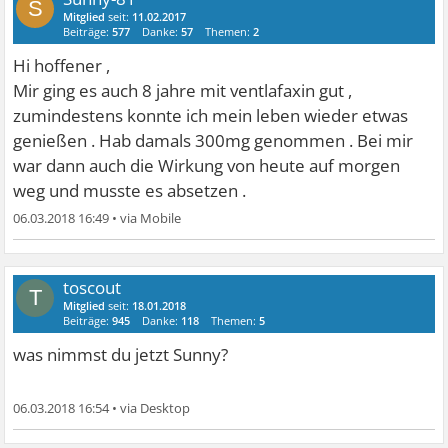
S
Mitglied
seit:
11.02.2017
Beiträge:
577
Danke:
57
Themen:
2
Hi hoffener ,
Mir ging es auch 8 jahre mit ventlafaxin gut ,
zumindestens konnte ich mein leben wieder etwas
genießen . Hab damals 300mg genommen . Bei mir
war dann auch die Wirkung von heute auf morgen
weg und musste es absetzen .
06.03.2018 16:49
•
toscout
T
Mitglied
seit:
18.01.2018
Beiträge:
945
Danke:
118
Themen:
5
was nimmst du jetzt Sunny?
06.03.2018 16:54
•