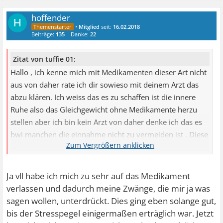
hoffender
H
•
Mitglied
seit:
16.02.2018
Beiträge:
135
Danke:
22
Zitat von tuffie 01:
Hallo , ich kenne mich mit Medikamenten dieser Art nicht
aus von daher rate ich dir sowieso mit deinem Arzt das
abzu klären. Ich weiss das es zu schaffen ist die innere
Ruhe also das Gleichgewicht ohne Medikamente herzu
stellen aber ich bin kein Arzt von daher denke ich das es
bwi manchen die einnahme nicht zu vermeiden ist . Diese
Symptome willst du jetzt bestimmt sofort los werden so
einfach ist es denoch nicht. Sie wollen dir etwas sagen
vielleicht das du stress hast versuche immer wieder dich
Ja vll habe ich mich zu sehr auf das Medikament
zu fragen was jetzt gerade falsch in deinem leben läuft
verlassen und dadurch meine Zwänge, die mir ja was
mit aller ruhe und geduld denn dass ist jetzt das
sagen wollen, unterdrückt. Dies ging eben solange gut,
Medikament was welches du benötigt,die achtsamkeit der
bis der Stresspegel einigermaßen erträglich war. Jetzt
weg zu dir finden , dass schaffst du werde win ich kann