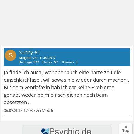
Sunny-81
S
Mitglied
seit:
11.02.2017
Beiträge:
577
Danke:
57
Themen:
2
Ja finde ich auch , war aber auch eine harte zeit die
einschleichfase , will sowas nie wieder durch machen .
Mit dem ventlafaxin hab ich gar keine Probleme
gehabt weder beim einschleichen noch beim
absetzten .
06.03.2018 17:03
•
∧
Top