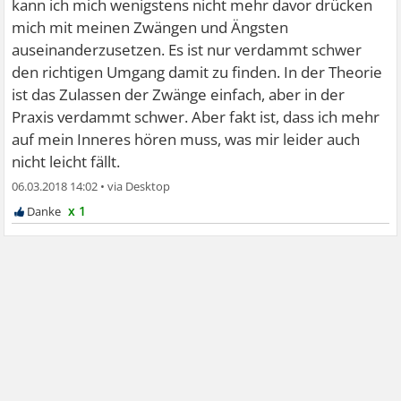
kann ich mich wenigstens nicht mehr davor drücken
denker und schenke dir jetzt gerade sehr viel liebe anstatt
mich mit meinen Zwängen und Ängsten
Kritik .Eines Tages mit viel Fleiß wirst du dich mögen und
auseinanderzusetzen. Es ist nur verdammt schwer
alles andere siehst du gelassener und die Panik wird
den richtigen Umgang damit zu finden. In der Theorie
leiser und su brauchst dann keine mdikamente mehr. Lg
ist das Zulassen der Zwänge einfach, aber in der
Praxis verdammt schwer. Aber fakt ist, dass ich mehr
auf mein Inneres hören muss, was mir leider auch
nicht leicht fällt.
06.03.2018 14:02
•
x 1