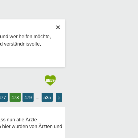
×
 und wer helfen möchte,
d verständnisvolle,
8859
477
478
479
535
>
...
ass nun alle Ärzte
n hier wurden von Ärzten und