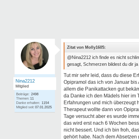
Zitat von Molly1605:
@Nina2212 ich finde es nicht schl
gesagt, Schmerzen bildest du dir ja n
Tut mir sehr leid, dass du diese E
Nina2212
Opipramol das ich von Januar bis
Mitglied
allem die Panikattacken gut bekä
Beiträge:
2498
da Danke ich den Mädels hier im T
Themen:
11
Erfahrungen und mich überzeugt 
Danke erhalten:
1154
Mitglied seit:
07.01.2025
Therapeut wollte dann von Opipram
Tage versucht aber es wurde immer
das wird erst nach 6 Wochen besse
nicht bessert. Und ich bin froh, 
gehört habe. Nach dem Absetzen g