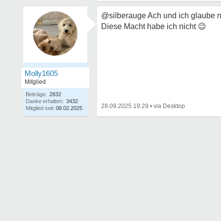
@silberauge Ach und ich glaube nic
Diese Macht habe ich nicht
😉
Molly1605
Mitglied
Beiträge:
2832
Danke erhalten:
3432
28.09.2025 19:29
•
Mitglied seit:
08.02.2025