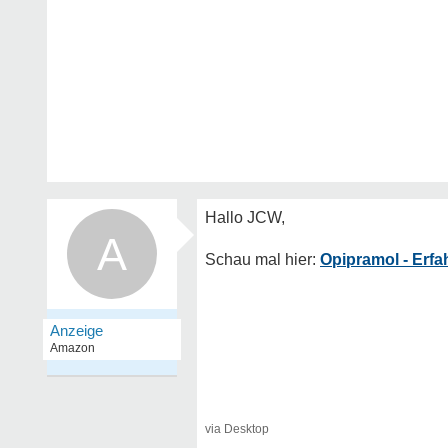
A
Opipramol - Erf