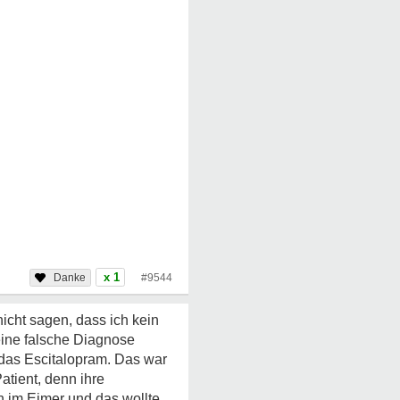
x 1
#9544
cht sagen, dass ich kein
eine falsche Diagnose
s das Escitalopram. Das war
atient, denn ihre
ch im Eimer und das wollte