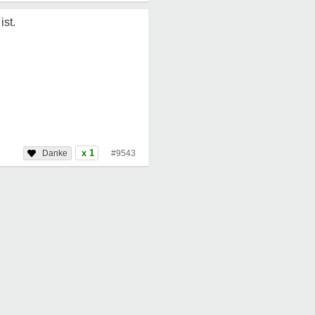
ist.
x 1
#9543