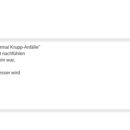
armal Krupp-Anfälle"
ut nachfühlen
ein war,
esser wird