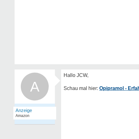
A
Opipramol - Erf