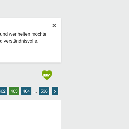
×
 und wer helfen möchte,
d verständnisvolle,
8861
462
463
464
536
>
...