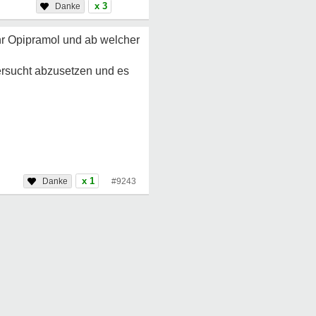
x 3
 ihr Opipramol und ab welcher
versucht abzusetzen und es
x 1
#9243