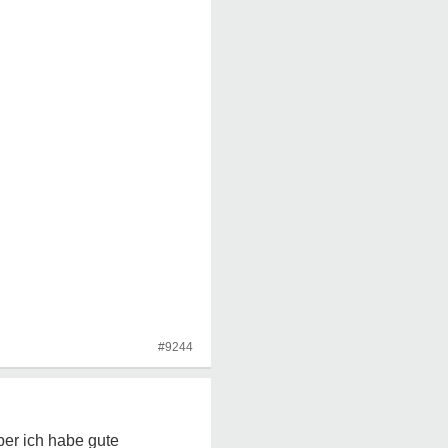
#9244
er ich habe gute