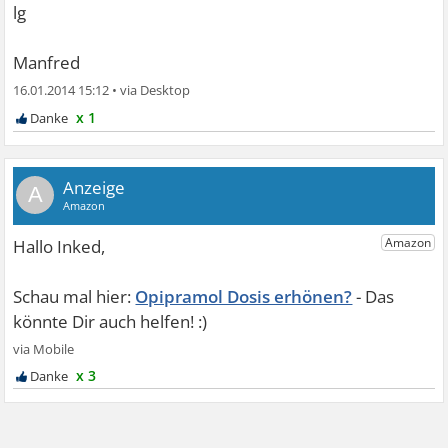
lg
Manfred
16.01.2014 15:12
•
x 1
A
Opipramol Dosis erhönen?
x 3