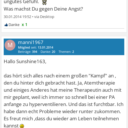
ungutes Gefühl.
Was machst Du gegen Deine Angst?
30.01.2014 19:52
•
x 1
manni1967
M
Mitglied
seit:
13.01.2014
Beiträge:
394
Danke:
20
Themen:
2
Hallo Sunshine163,
das hört sich alles nach einem großen "Kampf" an ,
den du hinter dich gebracht hast. Ja, Atemtherapie
und einiges Anderes hat meine Therapeutin auch mit
mir geplant, weil ich immer so schnell bei einer PA
anfange zu hyperventilieren. Und das ist furchtbar. Ich
habe dann echt Probleme wieder runter zukommen.
Es freut mich ,dass du wieder am Leben teilnehmen
kannst