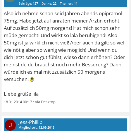
Beiträge:
127
Danke:
22
Themen:
11
Also ich nehme schon seid Jahren abends opipramol
75mg. Habe jetzt auf anraten meiner Ärztin erhöht.
Auf zusätzlich 50mg morgens! Hat mich schon sehr
müde gemacht! Und wirkt so lala beruhigend! Also
50mg ist ja wirklich nicht viel! Aber auch da gilt: so viel
wie nötig aber so wenig wie möglich! Und wenn du
dich jetzt schon gut fühlst, wieso dann erhöhen? Oder
meinst du du brauchst noch mehr Besserung? Dann
würde ich es mal mit zzusätzlich 50 morgens
versuchen!
Liebe grüße lila
18.01.2014 00:17
•
Jess-Phillip
J
Mitglied
seit:
12.09.2013