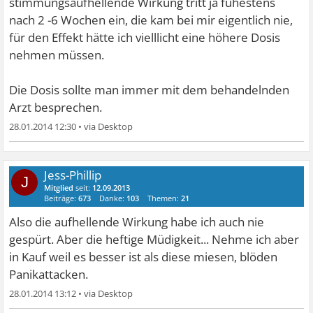
stimmungsaufhellende Wirkung tritt ja fühestens
nach 2 -6 Wochen ein, die kam bei mir eigentlich nie,
für den Effekt hätte ich vielllicht eine höhere Dosis
nehmen müssen.
Die Dosis sollte man immer mit dem behandelnden
Arzt besprechen.
28.01.2014 12:30
•
Jess-Phillip
J
Mitglied
seit:
12.09.2013
Beiträge:
673
Danke:
103
Themen:
21
Also die aufhellende Wirkung habe ich auch nie
gespürt. Aber die heftige Müdigkeit... Nehme ich aber
in Kauf weil es besser ist als diese miesen, blöden
Panikattacken.
28.01.2014 13:12
•