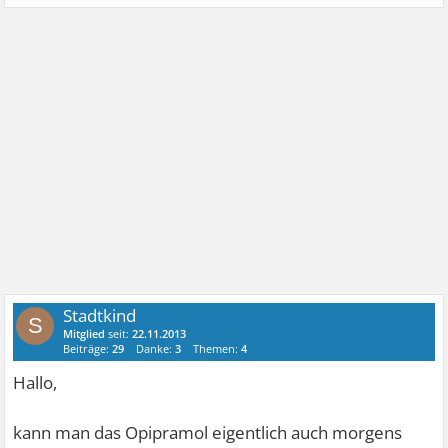
Stadtkind
S
Mitglied
seit:
22.11.2013
Beiträge:
29
Danke:
3
Themen:
4
Hallo,
kann man das Opipramol eigentlich auch morgens