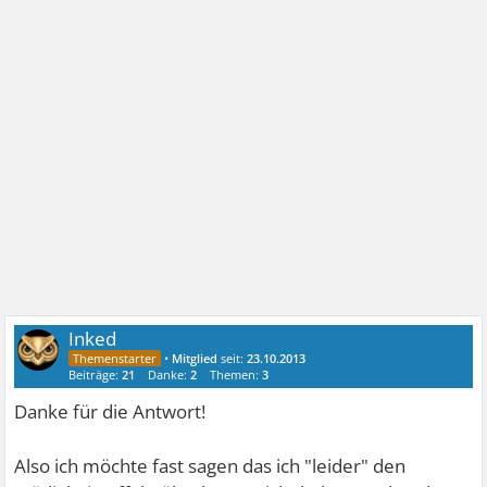
Inked
•
Mitglied
seit:
23.10.2013
Beiträge:
21
Danke:
2
Themen:
3
Danke für die Antwort!
Also ich möchte fast sagen das ich "leider" den