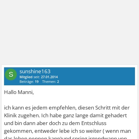
sunshine163
S
Mitglied
seit:
27.01.2014
Beiträge:
19
Themen:
2
Hallo Manni,
ich kann es jedem empfehlen, diesen Schritt mit der
Klinik zugehen. Ich habe ganz lange damit gehadert
und bin dann aber doch zu dem Entschluss
gekommen, entweder lebe ich so weiter ( wenn man
das leben nennen kann)und spring irgendwann von