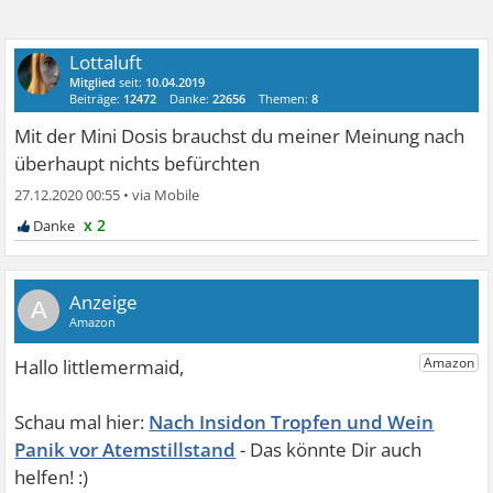
Lottaluft
Mitglied
seit:
10.04.2019
Beiträge:
12472
Danke:
22656
Themen:
8
Mit der Mini Dosis brauchst du meiner Meinung nach
überhaupt nichts befürchten
27.12.2020 00:55
•
x 2
A
Nach Insidon Tropfen und Wein
Panik vor Atemstillstand