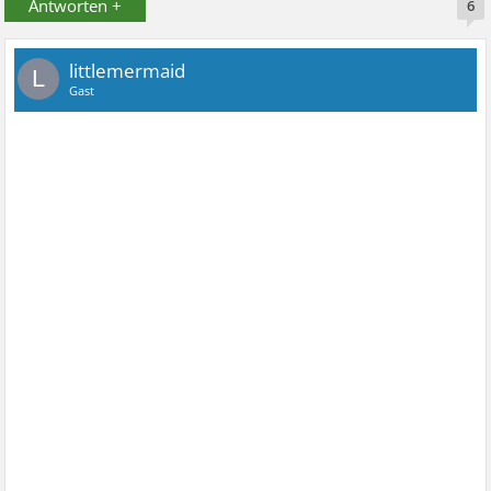
Antworten +
6
littlemermaid
L
Gast