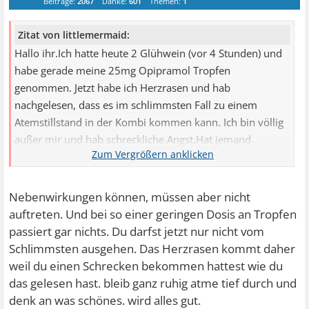
Beiträge:
2067
Danke:
601
Themen:
1
Zitat von littlemermaid:
Hallo ihr.Ich hatte heute 2 Glühwein (vor 4 Stunden) und
habe gerade meine 25mg Opipramol Tropfen
genommen. Jetzt habe ich Herzrasen und hab
nachgelesen, dass es im schlimmsten Fall zu einem
Atemstillstand in der Kombi kommen kann. Ich bin völlig
außer mir und hab schreckliche Angst.Hat jemand
Erfahrung mit der Kombi?
Nebenwirkungen können, müssen aber nicht
auftreten. Und bei so einer geringen Dosis an Tropfen
passiert gar nichts. Du darfst jetzt nur nicht vom
Schlimmsten ausgehen. Das Herzrasen kommt daher
weil du einen Schrecken bekommen hattest wie du
das gelesen hast. bleib ganz ruhig atme tief durch und
denk an was schönes. wird alles gut.