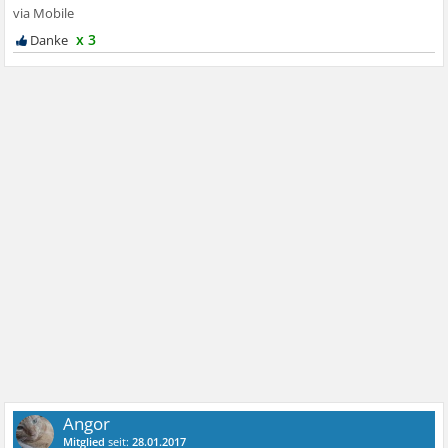
x 3
Angor
Mitglied
seit:
28.01.2017