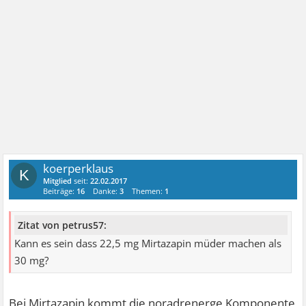
koerperklaus
K
Mitglied
seit:
22.02.2017
Beiträge:
16
Danke:
3
Themen:
1
Zitat von petrus57:
Kann es sein dass 22,5 mg Mirtazapin müder machen als
30 mg?
Bei Mirtazapin kommt die noradrenerge Komponente