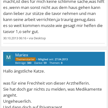
macht,ist dies für mich keine schlimme sache,was hilft
es ,wenn man sonst nicht aus dem haus gehen kann
dann lieber zur stütze die tavor nehmen und man
kann seine arbeit verrichten,ja traurig genug,dass
es so weit kommen musste.wie gesagt mir helfen die
tasvor 1,o sehr gut.
30.10.2013 06:16
•
Mariex
M
•
Mitglied
seit:
27.04.2013
Beiträge:
380
Danke:
59
Themen:
8
Hallo ängstliche Katze.
was für eine Frechheit von dieser Arzthelferin.
Sie hat doch gar nichts zu melden, was Medikamente
angeht.
Ungeheuerlich.
Und dann doch auf Privatrezept.