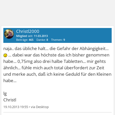
Christl2000
Mitglied
seit:
11.03.2013
Beiträge:
465
Danke:
8
Themen:
9
naja.. das übliche halt... die Gefahr der Abhängigkeit...
... dabei war das höchste das ich bisher genommen
habe... 0,75mg also drei halbe Tabletten... mir gehts
ähnlich... fühle mich auch total überfordert zur Zeit
und merke auch, daß ich keine Geduld für den Kleinen
habe...
lg
Christl
19.10.2013 19:55
•