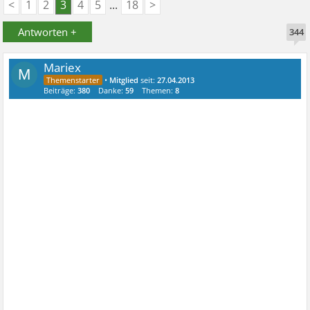
<
1
2
3
4
5
...
18
>
Antworten +
344
Mariex
M
•
Mitglied
seit:
27.04.2013
Beiträge:
380
Danke:
59
Themen:
8