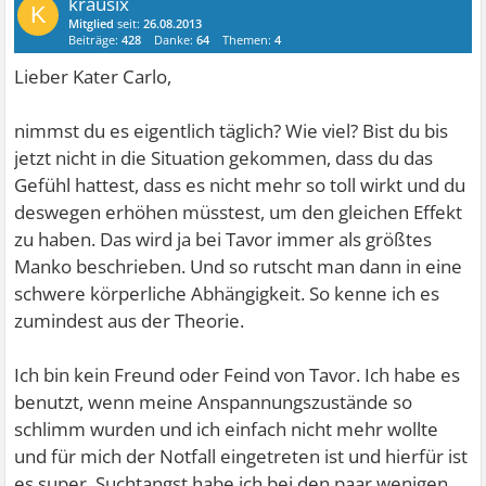
krausix
K
Mitglied
seit:
26.08.2013
Beiträge:
428
Danke:
64
Themen:
4
Lieber Kater Carlo,
nimmst du es eigentlich täglich? Wie viel? Bist du bis
jetzt nicht in die Situation gekommen, dass du das
Gefühl hattest, dass es nicht mehr so toll wirkt und du
deswegen erhöhen müsstest, um den gleichen Effekt
zu haben. Das wird ja bei Tavor immer als größtes
Manko beschrieben. Und so rutscht man dann in eine
schwere körperliche Abhängigkeit. So kenne ich es
zumindest aus der Theorie.
Ich bin kein Freund oder Feind von Tavor. Ich habe es
benutzt, wenn meine Anspannungszustände so
schlimm wurden und ich einfach nicht mehr wollte
und für mich der Notfall eingetreten ist und hierfür ist
es super. Suchtangst habe ich bei den paar wenigen