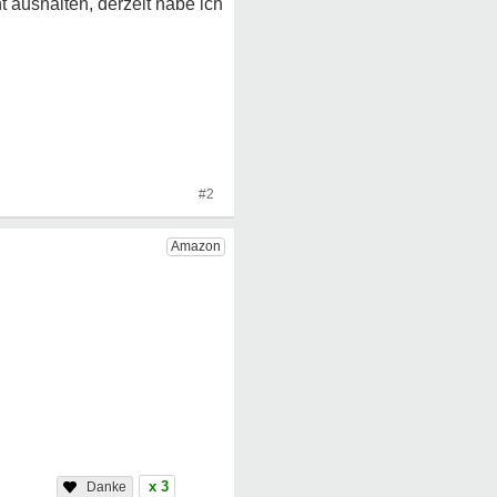
t aushalten, derzeit habe ich
#2
x 3