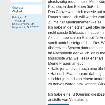
gleichzeitig reden muss. Mein Kör
Pochen, in den Beinen äußert.
Kowatz
Mitglied
Das Ganze wirkt sich massiv auf m
Dauerzustand. Ich will wieder zur
Beiträge:
121
Themen:
25
Zu meiner Medikamenten-Reise:
Danke erhalten:
34
Ich habe in der letzten Zeit öfte
Mitglied seit:
22.12.2023
nicht passte (Mirtazapin hat bei mi
Aktuell habe ich ein Rezept für Ve
somit antriebssteigernd ist. Des 
überreiztes System dadurch noch m
Im Nachhinein denke ich, dass mei
logischste war, weil es ja eher als
Meine Fragen an euch:
• Hatte jemand von euch eine ähnl
• Hat euch Escitalopram dabei geh
• Ist hier jemand von einem antri
zu nervös wurde bzw. welche Wirk
Ich habe eine KI (Gemini) diesbez
anstelle von Venlafaxin.