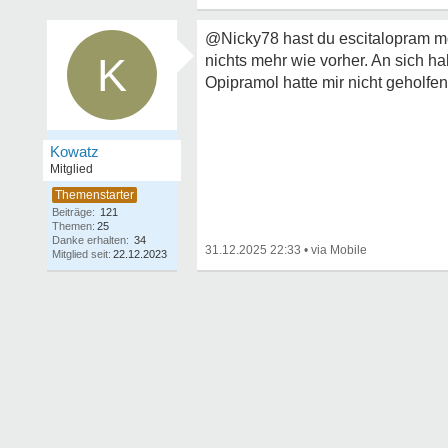
@Nicky78 hast du escitalopram mo
K
nichts mehr wie vorher. An sich h
Opipramol hatte mir nicht geholfen
Kowatz
Mitglied
Beiträge:
121
Themen:
25
Danke erhalten:
34
31.12.2025 22:33
•
Mitglied seit:
22.12.2023