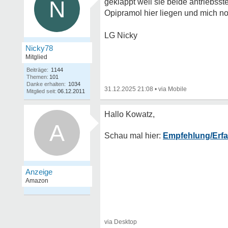
N
geklappt weil sie beide antriebsst
Opipramol hier liegen und mich noc
LG Nicky
Nicky78
Mitglied
Beiträge:
1144
Themen:
101
Danke erhalten:
1034
31.12.2025 21:08
•
Mitglied seit:
06.12.2011
A
Empfehlung/Erfa