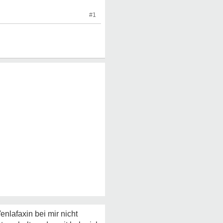
#1
nlafaxin bei mir nicht