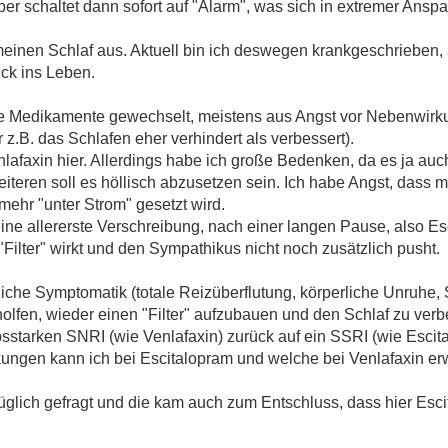
per schaltet dann sofort auf "Alarm", was sich in extremer Ans
einen Schlaf aus. Aktuell bin ich deswegen krankgeschrieben, a
ück ins Leben.
r die Medikamente gewechselt, meistens aus Angst vor Nebenwir
r z.B. das Schlafen eher verhindert als verbessert).
nlafaxin hier. Allerdings habe ich große Bedenken, da es ja auc
Weiteren soll es höllisch abzusetzen sein. Ich habe Angst, dass
ehr "unter Strom" gesetzt wird.
ne allererste Verschreibung, nach einer langen Pause, also Esc
 "Filter" wirkt und den Sympathikus nicht noch zusätzlich pusht.
iche Symptomatik (totale Reizüberflutung, körperliche Unruhe,
olfen, wieder einen "Filter" aufzubauen und den Schlaf zu ver
ebsstarken SNRI (wie Venlafaxin) zurück auf ein SSRI (wie Escit
ungen kann ich bei Escitalopram und welche bei Venlafaxin er
üglich gefragt und die kam auch zum Entschluss, dass hier Esci