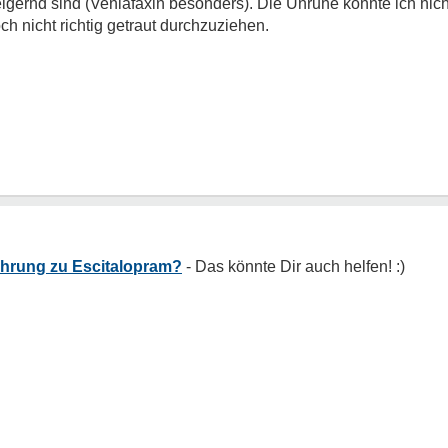
eigernd sind (Venlafaxin besonders). Die Unruhe konnte ich nich
h nicht richtig getraut durchzuziehen.
hrung zu Escitalopram?