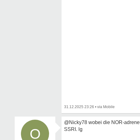
31.12.2025 23:26
•
@Nicky78 wobei die NOR-adrenerge 
O
SSRI. lg