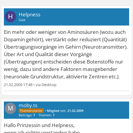
Helpness
H
Gast
Ein mehr oder weniger von Aminosäuren (wozu auch
Dopamin gehört), verstärkt oder reduziert (Quantität)
Übertragungsvorgänge im Gehirn (Neurotransmitter).
Über Art und Qualität dieser Vorgänge
(Übertragungen) entscheiden diese Botenstoffe nur
wenig, dazu sind andere Faktoren massgebender
(neuronale Grundstruktur, aktivierte Zentren etc.).
21.02.2009 17:48
•
moby.ts
M
•
Mitglied
seit:
21.02.2009
Beiträge:
7
Themen:
1
Hallo Prinzessin und Helpness,
wenn ich richtig verstanden habe,