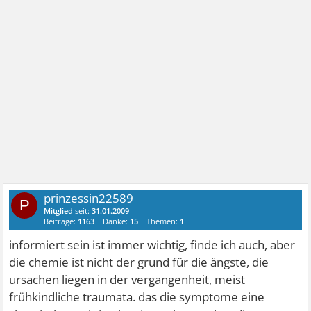
prinzessin22589
P
Mitglied
seit:
31.01.2009
Beiträge:
1163
Danke:
15
Themen:
1
informiert sein ist immer wichtig, finde ich auch, aber
die chemie ist nicht der grund für die ängste, die
ursachen liegen in der vergangenheit, meist
frühkindliche traumata. das die symptome eine