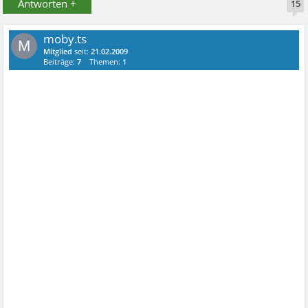
Antworten +
15
moby.ts
M
Mitglied
seit:
21.02.2009
Beiträge:
7
Themen:
1