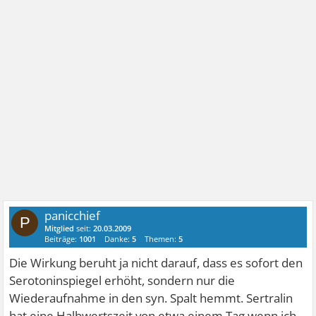
panicchief
P
Mitglied
seit:
20.03.2009
Beiträge:
1001
Danke:
5
Themen:
5
Die Wirkung beruht ja nicht darauf, dass es sofort den
Serotoninspiegel erhöht, sondern nur die
Wiederaufnahme in den syn. Spalt hemmt. Sertralin
hat eine Halbwertszeit von etwa einem Tag wenn ich