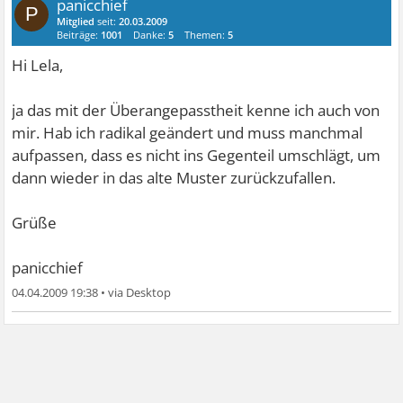
panicchief
P
Mitglied
seit:
20.03.2009
Beiträge:
1001
Danke:
5
Themen:
5
Hi Lela,
ja das mit der Überangepasstheit kenne ich auch von
mir. Hab ich radikal geändert und muss manchmal
aufpassen, dass es nicht ins Gegenteil umschlägt, um
dann wieder in das alte Muster zurückzufallen.
Grüße
panicchief
04.04.2009 19:38
•