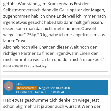
gefühlt.War ständig im Krankenhaus.Erst der
Selbstmordversuch dann die Galle später der Magen,
zugenommen hab ich ohne Ende weil ich immer nach
irgendetwas gesucht habe.Hab dann halt gefressen,
essen kann man das nicht mehr nennen.Obwohl
wiege "nur" 75kg.20 kg habe ich mir angefressen aus
lauter Frust.
Also hab noch alle Chancen dieser Welt noch den
richtigen Partner zu finden.Irgendwann.Einen der
mich nimmt so wie ich bin und der mich"respektiert".
04.04.2009 20:13
•
Lela
L
•
Mitglied
seit:
01.07.2008
Beiträge:
477
Danke:
1
Themen:
26
Hab etwas geschummelt,ich denke ich wiege jetzt
schon 5kg mehr.Ist ja aber auch wurscht.Wenn der