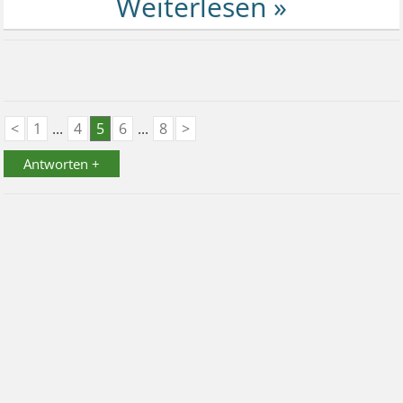
<
1
...
4
5
6
...
8
>
Antworten +