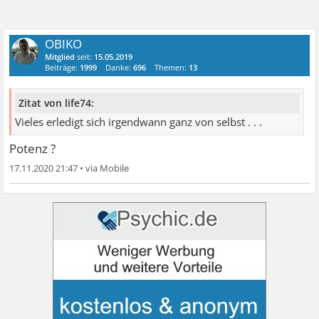
OBIKO
Mitglied
seit:
15.05.2019
Beiträge:
1999
Danke:
696
Themen:
13
Zitat von life74:
Vieles erledigt sich irgendwann ganz von selbst . . .
Potenz ?
17.11.2020 21:47
•