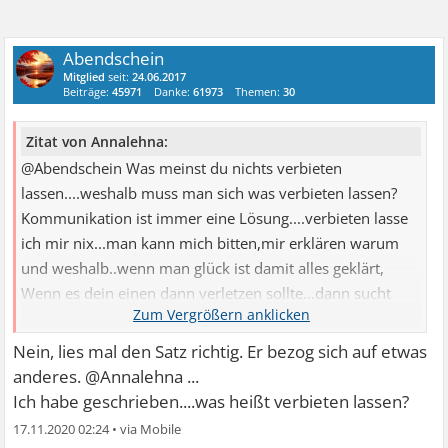
Abendschein
Mitglied
seit:
24.06.2017
Beiträge:
45971
Danke:
61973
Themen:
30
Zitat von Annalehna:
@Abendschein Was meinst du nichts verbieten
lassen....weshalb muss man sich was verbieten lassen?
Kommunikation ist immer eine Lösung....verbieten lasse
ich mir nix...man kann mich bitten,mir erklären warum
und weshalb..wenn man glück ist damit alles geklärt,
Wenn es dein einen dann verletzen sollte...dann sucht
man nach einer gemeinsamen Lösung....Punkt
Nein, lies mal den Satz richtig. Er bezog sich auf etwas
anderes. @Annalehna ...
Ich habe geschrieben....was heißt verbieten lassen?
17.11.2020 02:24
•