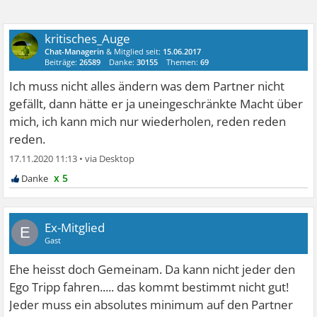
kritisches_Auge
Chat-Managerin
& Mitglied seit:
15.06.2017
Beiträge:
26589
Danke:
30155
Themen:
69
Ich muss nicht alles ändern was dem Partner nicht
gefällt, dann hätte er ja uneingeschränkte Macht über
mich, ich kann mich nur wiederholen, reden reden
reden.
17.11.2020 11:13
•
x 5
Ex-Mitglied
E
Gast
Ehe heisst doch Gemeinam. Da kann nicht jeder den
Ego Tripp fahren..... das kommt bestimmt nicht gut!
Jeder muss ein absolutes minimum auf den Partner