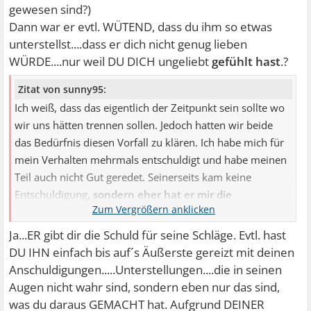
gewesen sind?)
Dann war er evtl. WÜTEND, dass du ihm so etwas
unterstellst....dass er dich nicht genug lieben
WÜRDE....nur weil DU DICH ungeliebt
gefühlt hast
.?
Zitat von sunny95:
Ich weiß, dass das eigentlich der Zeitpunkt sein sollte wo
wir uns hätten trennen sollen. Jedoch hatten wir beide
das Bedürfnis diesen Vorfall zu klären. Ich habe mich für
mein Verhalten mehrmals entschuldigt und habe meinen
Teil auch nicht Gut geredet. Seinerseits kam keine
Entschuldigung,
sondern eher hat er mir die
Verantwortung für seine Gewalt auferlegt
. Da ich so
unter Schock und Stress war, habe ich um seine
Ja...ER gibt dir die Schuld für seine Schläge. Evtl. hast
Verzeihung gebettelt und dass er mich bitte nicht
DU IHN einfach bis auf´s Äußerste gereizt mit deinen
verlassen soll und ich an mir arbeiten werde.
Und ja er
Anschuldigungen.....Unterstellungen....die in seinen
hat mir verziehen.
Augen nicht wahr sind, sondern eben nur das sind,
was du daraus GEMACHT hat. Aufgrund DEINER