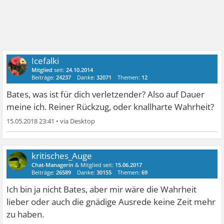
Icefalki
Mitglied
seit:
24.10.2014
Beiträge:
24237
Danke:
32071
Themen:
12
Bates, was ist für dich verletzender? Also auf Dauer
meine ich. Reiner Rückzug, oder knallharte Wahrheit?
15.05.2018 23:41
•
kritisches_Auge
Chat-Managerin
& Mitglied seit:
15.06.2017
Beiträge:
26589
Danke:
30155
Themen:
69
Ich bin ja nicht Bates, aber mir wäre die Wahrheit
lieber oder auch die gnädige Ausrede keine Zeit mehr
zu haben.