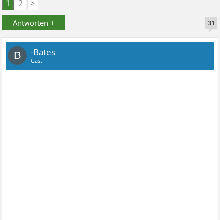
1
2
>
Antworten +
31
-Bates
B
Gast