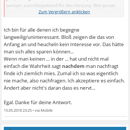
weniger ausschlaggebend für den Hergang. Wie gesagt,
aber der, der den Kontakt abbricht, ob nun mit oder ohne
Kommentar, hat seine Gründe dafür, das muß man
einfach akzeptieren (lernen), dass man u.U. auch mal für
Ich bin für alle denen ich begegne
jemand uninteressant, langweilig...was auch immer ist.
langweilig/uninteressant. Bloß zeigen die das von
Menschen von einem weggehen, die man mochte...
Anfang an und heucheln kein Interesse vor. Das hätte
man sich alles sparen können...
Wenn man keinen ... in der ... hat und nicht mal
einfach die Wahrheit sagt
nachdem
man nachfragt
finde ich ziemlich mies. Zumal ich so was eigentlich
nie mache, also nachfragen. Ich akzeptiere es einfach.
Ändert aber nicht's daran dass es nervt...
Egal. Danke für deine Antwort.
15.05.2018 23:25
•