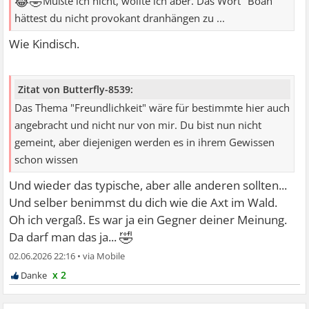
😂🤣
Mußte ich nicht, wollte ich aber. Das Wort "Boah"
hättest du nicht provokant dranhängen zu ...
Wie Kindisch.
Zitat von Butterfly-8539:
Das Thema "Freundlichkeit" wäre für bestimmte hier auch
angebracht und nicht nur von mir. Du bist nun nicht
gemeint, aber diejenigen werden es in ihrem Gewissen
schon wissen
Und wieder das typische, aber alle anderen sollten...
Und selber benimmst du dich wie die Axt im Wald.
Oh ich vergaß. Es war ja ein Gegner deiner Meinung.
🤣
Da darf man das ja...
02.06.2026 22:16
•
x 2