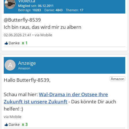
Violetta
Mitglied
seit:
06.12.2011
Beiträge:
10283
Danke:
4843
Themen:
17
@Butterfly-8539
Ich bin raus, das wird mir zu albern
02.06.2026 21:41
•
x 1
A
Wal-Drama in der Ostsee Ihre
Zukunft ist unsere Zukunft
x 3