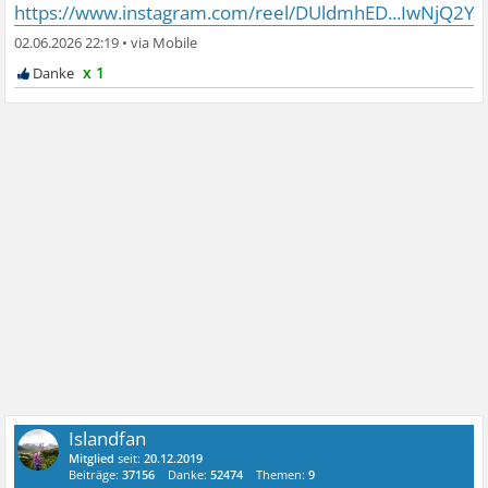
https://www.instagram.com/reel/DUldmhED...IwNjQ2Y
02.06.2026 22:19
•
x 1
Islandfan
Mitglied
seit:
20.12.2019
Beiträge:
37156
Danke:
52474
Themen:
9