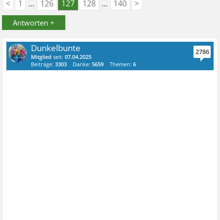
<
1
...
126
127
128
...
140
>
Antworten +
Dunkelbunte
2786
Mitglied
seit:
07.04.2025
Beiträge:
3303
Danke:
5659
Themen:
6