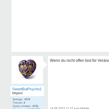
Wenn du nicht offen bist für Verän
SweetButPsycho1
Mitglied
Beiträge:
4374
Themen:
3
Danke erhalten:
6731
14.08.2023 17:37
•