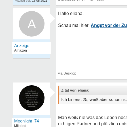
Mitglied seit:
16.05.2021
A
Angst vor der Zu
Zitat von eliana:
Ich bin erst 25, weiß aber schon n
Man weiß nie was das Leben noch b
Moonlight_74
richtigen Partner und plötzlich en
Mitglied