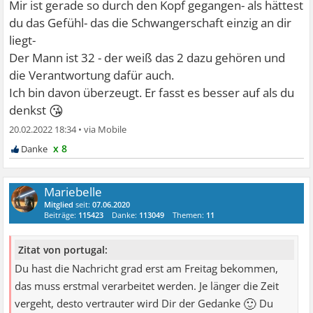
Mir ist gerade so durch den Kopf gegangen- als hättest
du das Gefühl- das die Schwangerschaft einzig an dir
liegt-
Der Mann ist 32 - der weiß das 2 dazu gehören und
die Verantwortung dafür auch.
Ich bin davon überzeugt. Er fasst es besser auf als du
😘
denkst
20.02.2022 18:34
•
x 8
Mariebelle
Mitglied
seit:
07.06.2020
Beiträge:
115423
Danke:
113049
Themen:
11
Zitat von portugal:
Du hast die Nachricht grad erst am Freitag bekommen,
das muss erstmal verarbeitet werden. Je länger die Zeit
🙂
vergeht, desto vertrauter wird Dir der Gedanke
Du