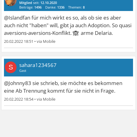
Mitglied
seit:
12.10.2020
Beiträge:
1496
Danke:
1336
Themen:
8
@Islandfan für mich wirkt es so, als ob sie es aber
auch nicht "haben" will, gibt ja auch Adoption. So quasi
🙈
aversions-aversions-Konflikt.
arme Delaria.
20.02.2022 18:51
•
sahara1234567
S
Gast
@Johnny83 sie schrieb, sie möchte es bekommen
eine Ab Trennung kommt für sie nicht in Frage.
20.02.2022 18:54
•