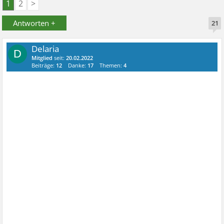
1
2
>
Antworten +
21
Delaria
D
Mitglied
seit:
20.02.2022
Beiträge:
12
Danke:
17
Themen:
4