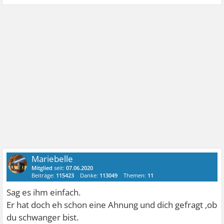
Mariebelle
Mitglied
seit:
07.06.2020
Beiträge:
115423
Danke:
113049
Themen:
11
Sag es ihm einfach.
Er hat doch eh schon eine Ahnung und dich gefragt ,ob
du schwanger bist.