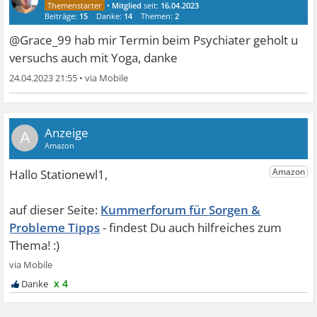
•
Mitglied
seit:
16.04.2023
Beiträge:
15
Danke:
14
Themen:
2
@Grace_99 hab mir Termin beim Psychiater geholt u
versuchs auch mit Yoga, danke
24.04.2023 21:55
•
A
Kummerforum für Sorgen &
Probleme Tipps
x 4