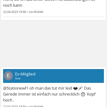
noch kann
22.04.2023 19:46
•
Ex-Mitglied
E
Gast
❤‍🩹
@Stationewl1 oh man das tut mir leid
Das
😞
Gerede immer ist einfach nur schrecklich
Kopf
hoch .
22.04.2023 19:50
•