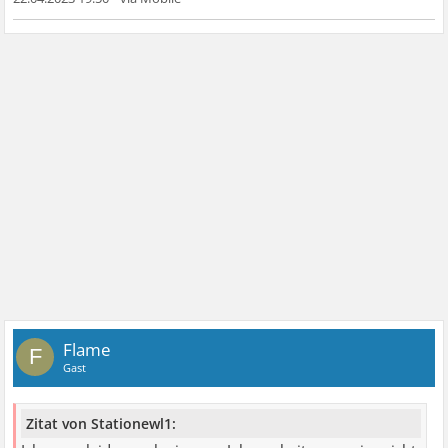
Flame
F
Gast
Zitat von Stationewl1: