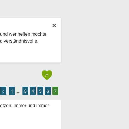
×
 und wer helfen möchte,
d verständnisvolle,
71
<
1
3
4
5
6
7
...
rsetzen. Immer und immer