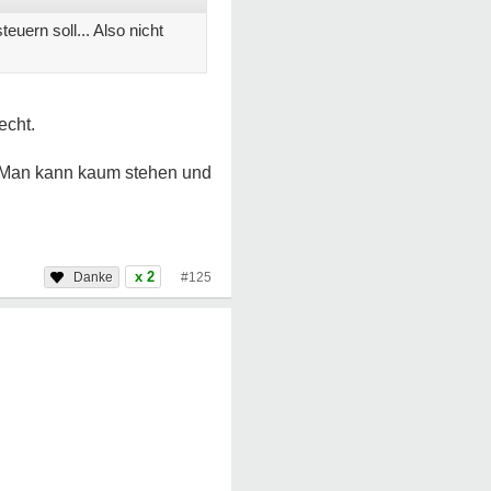
euern soll... Also nicht
echt.
. Man kann kaum stehen und
x 2
#125