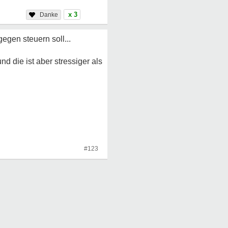
x 3
egen steuern soll...
nd die ist aber stressiger als
#123