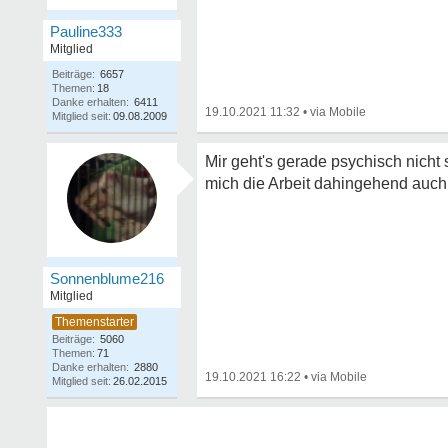
Pauline333
Mitglied
Beiträge:
6657
Themen:
18
Danke erhalten:
6411
19.10.2021 11:32
•
Mitglied seit:
09.08.2009
Mir geht's gerade psychisch nicht
mich die Arbeit dahingehend auch 
Sonnenblume216
Mitglied
Beiträge:
5060
Themen:
71
Danke erhalten:
2880
19.10.2021 16:22
•
Mitglied seit:
26.02.2015