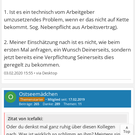
1. Ist es ein technisch vom Arbeitgeber
umzusetzendes Problem, wenn er das nicht auf Kette
bekommt. Sog. Nebenpflicht aus Arbeitsvertrag).
2. Meiner Einschätzung nach ist es nicht, wie beim
ersten Mal anfragen, ein Wunsch Deinerseits, sondern
jetzt bereits eine Verpflichtung Seinerseits dies
geregelt zu bekommen.
03.02.2020 15:55
•
Ostseemädchen
O
•
Mitglied
seit:
17.02.2019
Beiträge:
265
Danke:
289
Themen:
11
Zitat von Icefalki:
Oder du denkst mal ganz ruhig über diesen Kollegen
∧
Top
nach. Was ist wirklich so schlimm an ihm? Meistens sind