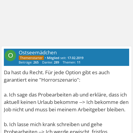
Ostseemädchen
O
•
Mitglied
seit:
17.02.2019
Beiträge:
265
Danke:
289
Themen:
11
Da hast du Recht. Für jede Option gibt es auch
garantiert eine "Horrorszenario":
a. Ich sage das Probearbeiten ab und erkläre, dass ich
aktuell keinen Urlaub bekomme --> Ich bekomme den
Job nicht und muss bei meinem Arbeitgeber bleiben.
b. Ich lasse mich krank schreiben und gehe
Probearbeiten --> Ich werde erwischt, fristlos