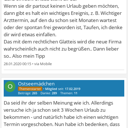
Wenn sie dir partout keinen Urlaub geben möchten,
dann gibt es halt ein wichtiges Ereignis, z. B. Wichtiger
Arzttermin, auf den du schon seit Monaten wartest
oder der spontan frei geworden ist, Taufen, ich denke
dir wird etwas einfallen.
Das mit dem rechtlichen Glatteis wird die neue Firma
wahrscheinlich auch nicht zu begrüßen.. Dann lieber
so.. Also mein Tipp
28.01.2020 00:15
•
Ostseemädchen
O
•
Mitglied
seit:
17.02.2019
Beiträge:
265
Danke:
289
Themen:
11
Da seid ihr der selben Meinung wie ich. Allerdings
versuche ich ja schon seit 3 Wochen Urlaub zu
bekommen - und natürlich habe ich einen wichtigen
Termin vorgeschoben. Nun habe ich bedenken, dass