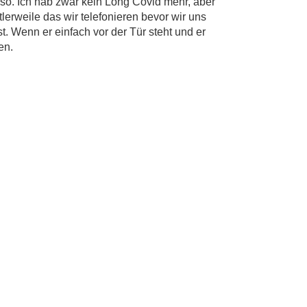
so. Ich hab zwar kein Long Covid mehr, aber
lerweile das wir telefonieren bevor wir uns
ist. Wenn er einfach vor der Tür steht und er
en.