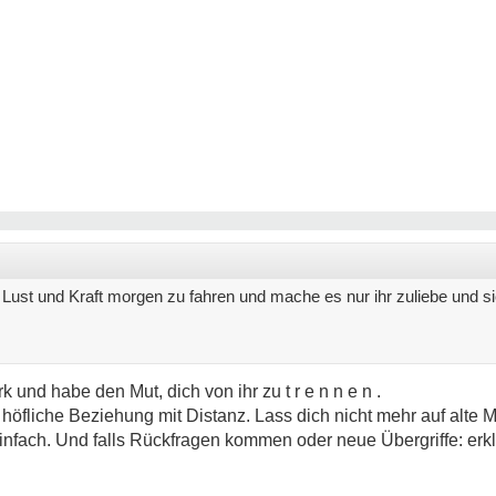
e Lust und Kraft morgen zu fahren und mache es nur ihr zuliebe und s
k und habe den Mut, dich von ihr zu t r e n n e n .
e höfliche Beziehung mit Distanz. Lass dich nicht mehr auf alte 
nfach. Und falls Rückfragen kommen oder neue Übergriffe: erkl