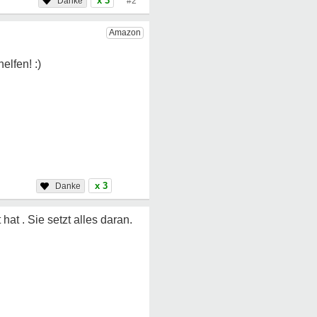
x 3
#2
x 3
at . Sie setzt alles daran.