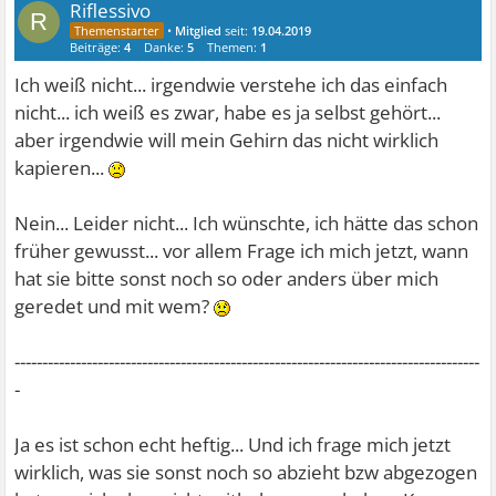
Riflessivo
R
•
Mitglied
seit:
19.04.2019
Beiträge:
4
Danke:
5
Themen:
1
Ich weiß nicht... irgendwie verstehe ich das einfach
nicht... ich weiß es zwar, habe es ja selbst gehört...
aber irgendwie will mein Gehirn das nicht wirklich
kapieren...
Nein... Leider nicht... Ich wünschte, ich hätte das schon
früher gewusst... vor allem Frage ich mich jetzt, wann
hat sie bitte sonst noch so oder anders über mich
geredet und mit wem?
------------------------------------------------------------------------------------
-
Ja es ist schon echt heftig... Und ich frage mich jetzt
wirklich, was sie sonst noch so abzieht bzw abgezogen