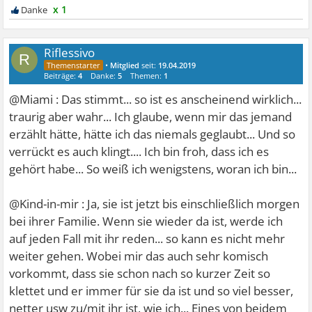
x 1
Riflessivo
R
•
Mitglied
seit:
19.04.2019
Beiträge:
4
Danke:
5
Themen:
1
@Miami : Das stimmt... so ist es anscheinend wirklich...
traurig aber wahr... Ich glaube, wenn mir das jemand
erzählt hätte, hätte ich das niemals geglaubt... Und so
verrückt es auch klingt.... Ich bin froh, dass ich es
gehört habe... So weiß ich wenigstens, woran ich bin...
@Kind-in-mir : Ja, sie ist jetzt bis einschließlich morgen
bei ihrer Familie. Wenn sie wieder da ist, werde ich
auf jeden Fall mit ihr reden... so kann es nicht mehr
weiter gehen. Wobei mir das auch sehr komisch
vorkommt, dass sie schon nach so kurzer Zeit so
klettet und er immer für sie da ist und so viel besser,
netter usw zu/mit ihr ist, wie ich... Eines von beidem