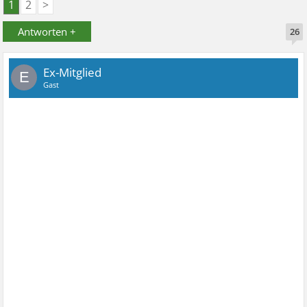
1
2
>
Antworten +
26
Ex-Mitglied
E
Gast