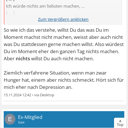
Ich würde nichts am liebsten machen, ...
[ ... ]
Ich sage doch, ich will
nicht
nichts
machen.
[ ... ]
So wie ich das verstehe, willst Du das was Du im
Moment machst nicht machen, weisst aber auch nicht
was Du stattdessen gerne machen willst. Also würdest
Du im Moment eher den ganzen Tag nichts machen.
Aber
nichts
willst Du auch nicht machen.
Ziemlich verfahrene Situation, wenn man zwar
Hunger hat, einem aber nichts schmeckt. Hört sich für
mich eher nach Depression an.
15.11.2024 12:42
•
Ex-Mitglied
E
∧
Gast
Top