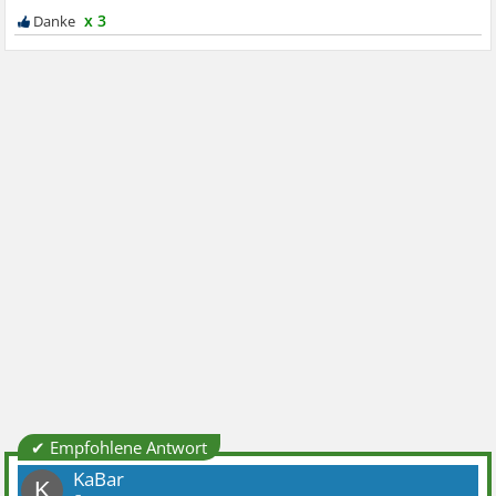
x 3
✔ Empfohlene Antwort
KaBar
K