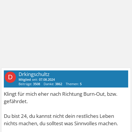
Drkingschultz
D
Mitglied
seit:
07.08.2024
Beiträge:
3508
Danke:
3862
Themen:
5
Klingt für mich eher nach Richtung Burn-Out, bzw.
gefährdet.
Du bist 24, du kannst nicht dein restliches Leben
nichts machen, du solltest was Sinnvolles machen.