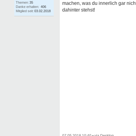
Themen:
35
machen, was du innerlich gar nich
Danke erhalten:
406
dahinter stehst!
Mitglied seit:
03.02.2018
07.05.2018 10:40
•