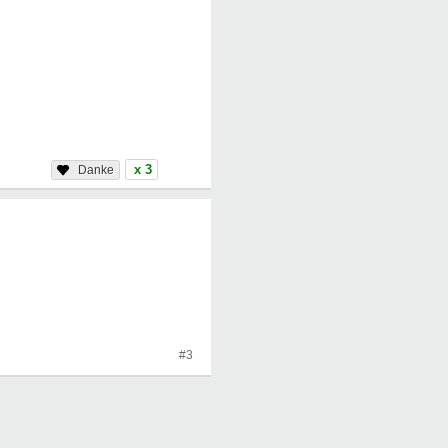
x 3
#3