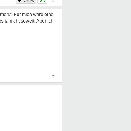
x 5
#4
emerkt. Für mich wäre eine
 ja nicht soweit. Aber ich
#5