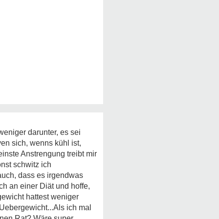
weniger darunter, es sei
n sich, wenns kühl ist,
einste Anstrengung treibt mir
onst schwitz ich
 auch, dass es irgendwas
h an einer Diät und hoffe,
ewicht hattest weniger
 Uebergewicht...Als ich mal
einen Rat? Wäre super..