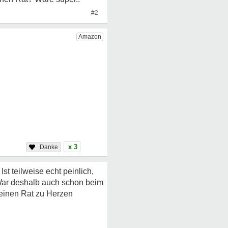
#2
x 3
e
Ist teilweise echt peinlich,
 War deshalb auch schon beim
 seinen Rat zu Herzen