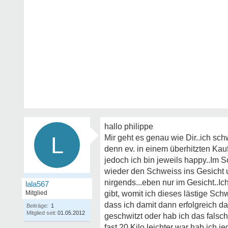
hallo philippe
L
Mir geht es genau wie Dir..ich sch
denn ev. in einem überhitzten Ka
jedoch ich bin jeweils happy..Im S
wieder den Schweiss ins Gesicht und
nirgends...eben nur im Gesicht..Ic
lala567
Mitglied
gibt, womit ich dieses lästige Sch
dass ich damit dann erfolgreich 
Beiträge:
1
Mitglied seit:
01.05.2012
geschwitzt oder hab ich das falsch
fast 20 Kilo leichter war hab ich 