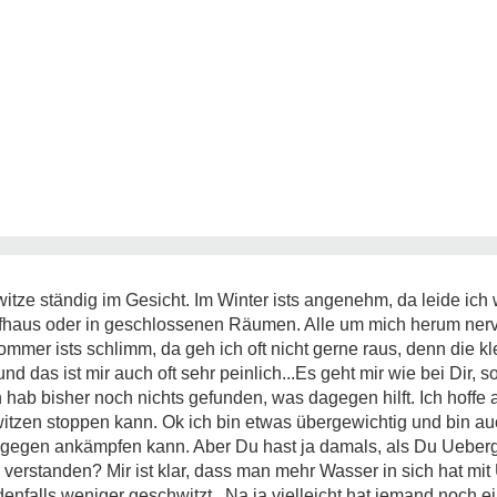
witze ständig im Gesicht. Im Winter ists angenehm, da leide ich 
ufhaus oder in geschlossenen Räumen. Alle um mich herum nerve
ommer ists schlimm, da geh ich oft nicht gerne raus, denn die kl
 das ist mir auch oft sehr peinlich...Es geht mir wie bei Dir, s
h hab bisher noch nichts gefunden, was dagegen hilft. Ich hoffe
witzen stoppen kann. Ok ich bin etwas übergewichtig und bin auc
dagegen ankämpfen kann. Aber Du hast ja damals, als Du Ueberg
 verstanden? Mir ist klar, dass man mehr Wasser in sich hat mit
jedenfalls weniger geschwitzt...Na ja vielleicht hat jemand noch 