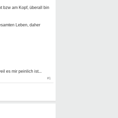
t bzw am Kopf, überall bin
gesamten Leben, daher
l es mir peinlich ist...
#1