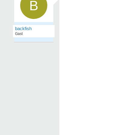
B
backfish
Gast