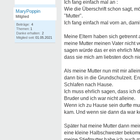
Ich fang einfach mal an :
Wie die Überschrift schon sagt, m
MaryPoppin
"Mutter".
Mitglied
Ich fang einfach mal vorn an, dam
Beiträge:
4
Themen:
1
Danke erhalten:
2
Meine Eltern haben sich getrennt a
Mitglied seit:
01.05.2021
meine Mutter meinen Vater nicht ve
sagen würde das er ein ehrlich Me
dass sie mich am liebsten doch nich
Als meine Mutter nun mit mir allei
dann bis in die Grundschulzeit. En
Schlafen nach Hause.
Ich muss ehrlich sagen, dass ich d
Bruder und ich war nicht alleine.
Wenn ich zu Hause sein durfte mus
kam. Und wenn sie dann da war kon
Später hat meine Mutter dann mein
eine kleine Halbschwester bekomm
meine Stiefmutter habe ich auch m