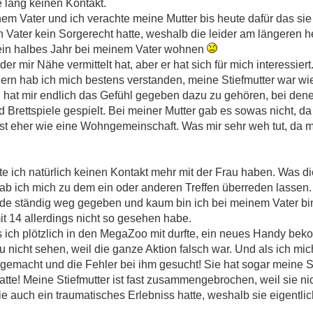
e lang keinen Kontakt.
em Vater und ich verachte meine Mutter bis heute dafür das sie
Vater kein Sorgerecht hatte, weshalb die leider am längeren h
s ein halbes Jahr bei meinem Vater wohnen
r mir Nähe vermittelt hat, aber er hat sich für mich interessiert
rn hab ich mich bestens verstanden, meine Stiefmutter war wie d
 hat mir endlich das Gefühl gegeben dazu zu gehören, bei den
Brettspiele gespielt. Bei meiner Mutter gab es sowas nicht, da 
ist eher wie eine Wohngemeinschaft. Was mir sehr weh tut, da me
te ich natürlich keinen Kontakt mehr mit der Frau haben. Was die
 hab ich mich zu dem ein oder anderen Treffen überreden lassen.
rde ständig weg gegeben und kaum bin ich bei meinem Vater bin
it 14 allerdings nicht so gesehen habe.
s ich plötzlich in den MegaZoo mit durfte, ein neues Handy be
au nicht sehen, weil die ganze Aktion falsch war. Und als ich m
 gemacht und die Fehler bei ihm gesucht! Sie hat sogar meine 
hatte! Meine Stiefmutter ist fast zusammengebrochen, weil sie ni
e auch ein traumatisches Erlebniss hatte, weshalb sie eigentlic