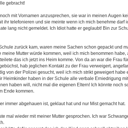
le gebracht!
 noch mit Vornamen anzusprechen, sie war in meinen Augen kei
mit ihr telefonieren und sie meinte wenn ich mich benehme darf
te lang nicht gemeldet. Ich Idiot hatte er geglaubt! Bin zur S
!
 Schule zurück kam, waren meine Sachen schon gepackt und ma
te meine Mutter würde kommen, weil ich mich benommen habe, 
teilete das ich jetzt ins Heim komme. Von da an war die Frau fü
gebüchst, hab jeglichen Kontakt zu der Frau verweigert, ange
ndig von der Polizei gesucht, weil ich mich strikt geweigert habe
 wir Heimkinder haben in der Schule alle verbale Erniedrigung 
nen haben will, nicht mal die eigenen Eltern! Ich könnte noch s
zum Ende kommen.
der immer abgehauen ist, geklaut hat und nur Mist gemacht hat.
ste mal wieder mit meiner Mutter gesprochen. Ich war Schwang
ch.