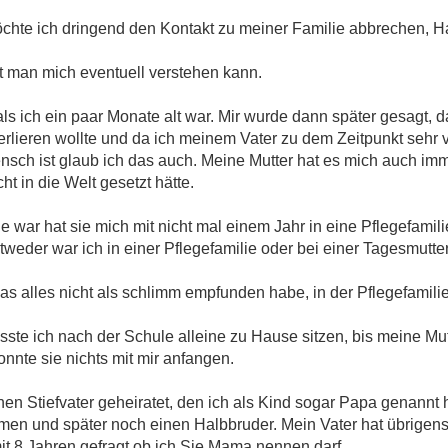
öchte ich dringend den Kontakt zu meiner Familie abbrechen, H
it man mich eventuell verstehen kann.
ls ich ein paar Monate alt war. Mir wurde dann später gesagt, da
rlieren wollte und da ich meinem Vater zu dem Zeitpunkt sehr v
nsch ist glaub ich das auch. Meine Mutter hat es mich auch im
t in die Welt gesetzt hätte.
ne war hat sie mich mit nicht mal einem Jahr in eine Pflegefami
tweder war ich in einer Pflegefamilie oder bei einer Tagesmutte
as alles nicht als schlimm empfunden habe, in der Pflegefamili
ste ich nach der Schule alleine zu Hause sitzen, bis meine Mut
nte sie nichts mit mir anfangen.
en Stiefvater geheiratet, den ich als Kind sogar Papa genannt 
en und später noch einen Halbbruder. Mein Vater hat übrigens
it 8 Jahren gefragt ob ich Sie Mama nennen darf.