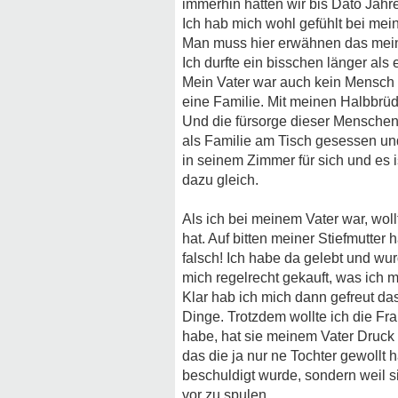
immerhin hatten wir bis Dato Jahr
Ich hab mich wohl gefühlt bei mein
Man muss hier erwähnen das mein 
Ich durfte ein bisschen länger al
Mein Vater war auch kein Mensch de
eine Familie. Mit meinen Halbbrüde
Und die fürsorge dieser Menschen
als Familie am Tisch gesessen und 
in seinem Zimmer für sich und es 
dazu gleich.
Als ich bei meinem Vater war, woll
hat. Auf bitten meiner Stiefmutter
falsch! Ich habe da gelebt und wu
mich regelrecht gekauft, was ich m
Klar hab ich mich dann gefreut da
Dinge. Trotzdem wollte ich die Fr
habe, hat sie meinem Vater Druck
das die ja nur ne Tochter gewollt 
beschuldigt wurde, sondern weil si
vor zu spulen.