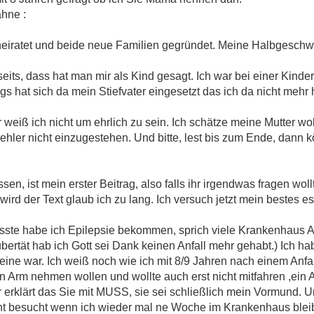
ähne :
eiratet und beide neue Familien gegründet. Meine Halbgeschwis
eits, dass hat man mir als Kind gesagt. Ich war bei einer Kinde
ngs hat sich da mein Stiefvater eingesetzt das ich da nicht mehr
 weiß ich nicht um ehrlich zu sein. Ich schätze meine Mutter wo
Fehler nicht einzugestehen. Und bitte, lest bis zum Ende, dann 
en, ist mein erster Beitrag, also falls ihr irgendwas fragen woll
t wird der Text glaub ich zu lang. Ich versuch jetzt mein bestes es
ste habe ich Epilepsie bekommen, sprich viele Krankenhaus Au
bertät hab ich Gott sei Dank keinen Anfall mehr gehabt.) Ich h
lleine war. Ich weiß noch wie ich mit 8/9 Jahren nach einem Anf
en Arm nehmen wollen und wollte auch erst nicht mitfahren ,ein 
rklärt das Sie mit MUSS, sie sei schließlich mein Vormund. Un
icht besucht wenn ich wieder mal ne Woche im Krankenhaus ble