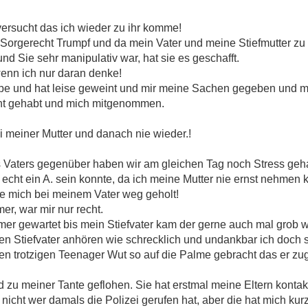
 versucht das ich wieder zu ihr komme!
orgerecht Trumpf und da mein Vater und meine Stiefmutter zu d
d Sie sehr manipulativ war, hat sie es geschafft.
wenn ich nur daran denke!
ppe und hat leise geweint und mir meine Sachen gegeben und me
cht gehabt und mich mitgenommen.
 meiner Mutter und danach nie wieder.!
 Vaters gegenüber haben wir am gleichen Tag noch Stress geha
echt ein A. sein konnte, da ich meine Mutter nie ernst nehmen 
sie mich bei meinem Vater weg geholt!
er, war mir nur recht.
mmer gewartet bis mein Stiefvater kam der gerne auch mal grob
n Stiefvater anhören wie schrecklich und undankbar ich doch sei
en trotzigen Teenager Wut so auf die Palme gebracht das er zu
 zu meiner Tante geflohen. Sie hat erstmal meine Eltern kontak
 nicht wer damals die Polizei gerufen hat, aber die hat mich kur