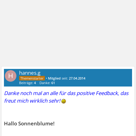
hannes.g
H
•
Mitglied
seit:
27.04.2014
Beiträge:
4
Danke:
61
Danke noch mal an alle für das positive Feedback, das
freut mich wirklich sehr!
Hallo Sonnenblume!