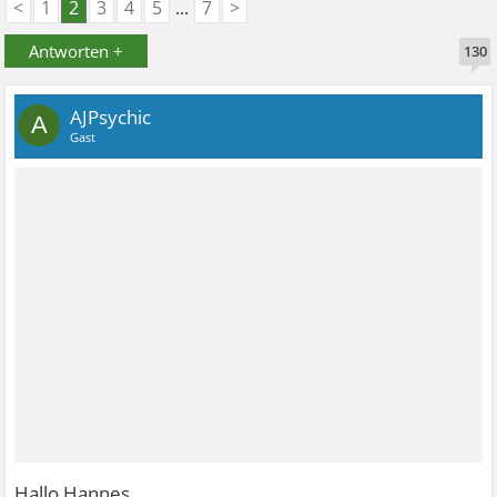
<
1
2
3
4
5
...
7
>
Antworten +
130
AJPsychic
A
Gast
Hallo Hannes,