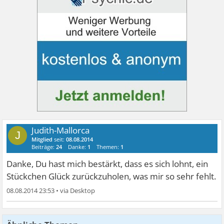
Judith-Mallorca
J
Mitglied
seit:
08.08.2014
Beiträge:
24
Danke:
1
Themen:
1
Danke, Du hast mich bestärkt, dass es sich lohnt, ein
Stückchen Glück zurückzuholen, was mir so sehr fehlt.
08.08.2014 23:53
•