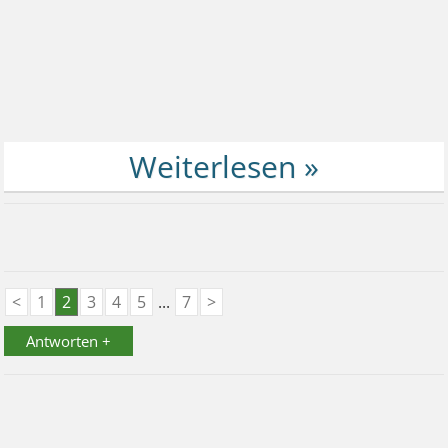
<
1
2
3
4
5
...
7
>
Antworten +