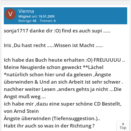
Vienna
V
Mitglied
seit:
18.01.2009
Beiträge:
66
Themen:
6
sonja1717 danke dir :O) find es auch supi .....
Iris ,Du hast recht …..Wissen ist Macht .....
Ich habe das Buch heute erhalten :O) FREUUUUU ..
Meine Neugierde schon geweckt **Lächel
*natürlich schon hier und da gelesen ,Ängste
überwinden & Und an sich Arbeit ist sehr schwer .
nachher weiter Lesen ,anders gehts ja nicht ...Die
Angst muß weg ...
ich habe mir ,dazu eine super schöne CD Bestellt,
von Arnd Stein
Ängste überwinden (Tiefensuggestion.)..
∧
Habt ihr auch so was in der Richtung ?
Top