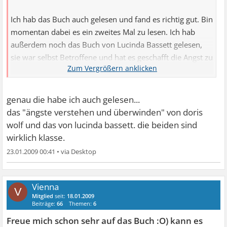
Ich hab das Buch auch gelesen und fand es richtig gut. Bin
momentan dabei es ein zweites Mal zu lesen. Ich hab
außerdem noch das Buch von Lucinda Bassett gelesen,
sie war selbst Betroffene und hat es geschafft die Angst zu
überwinden und hilft jetzt anderen. Das Buch kann ich
auch nur empfehlen!
genau die habe ich auch gelesen...
Lg
das "ängste verstehen und überwinden" von doris
wolf und das von lucinda bassett. die beiden sind
wirklich klasse.
23.01.2009 00:41
•
Vienna
V
Mitglied
seit:
18.01.2009
Beiträge:
66
Themen:
6
Freue mich schon sehr auf das Buch :O) kann es