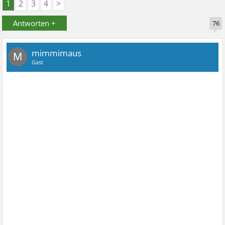
1
2
3
4
>
Antworten +
76
mimmimaus
M
Gast