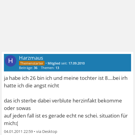
Harzmaus
H
•
Mitglied
seit:
17.09.2010
Beiträge:
36
Themen:
13
ja habe ich 26 bin ich und meine tochter ist 8....bei irh
hatte ich die angst nicht
das ich sterbe dabei verblute herzinfakt bekomme
oder sowas
auf jeden fall ist es gerade echt ne schei. situation für
mich:(
04.01.2011 22:59
•