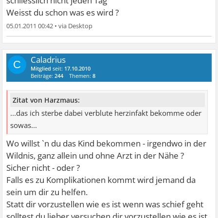
schliesslich nicht jeden Tag
Weisst du schon was es wird ?
05.01.2011 00:42
•
Caladrius
C
Mitglied
seit:
17.10.2010
Beiträge:
244
Themen:
8
Zitat von Harzmaus:
...das ich sterbe dabei verblute herzinfakt bekomme oder
sowas...
Wo willst `n du das Kind bekommen - irgendwo in der
Wildnis, ganz allein und ohne Arzt in der Nähe ?
Sicher nicht - oder ?
Falls es zu Komplikationen kommt wird jemand da
sein um dir zu helfen.
Statt dir vorzustellen wie es ist wenn was schief geht
solltest du lieber versuchen dir vorzustellen wie es ist