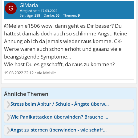
GiMaria
G
Mitglied
seit:
17.03.2022
Beiträge:
288
Danke:
55
Themen:
9
@Melanie1506 wow, dann geht es Dir besser? Du
hattest damals doch auch so schlimme Angst. Keine
Ahnung ob ich da jemals wieder raus komme. CK-
Werte waren auch schon erhöht und gaaanz viele
beängstigende Symptome...
Wie hast Du es geschafft, da raus zu kommen?
19.03.2022 22:12
•
Ähnliche Themen
Stress beim Abitur / Schule - Ängste überwinden
Wie Panikattacken überwinden? Brauche Unterstützung
Angst zu sterben überwinden - wie schaffe ich das?