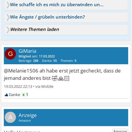
Wie schaffe ich es mich zu überwinden und zum Arzt zu gehen?
Wie Ängste / grübeln unterbinden?
Weitere Themen laden
GiMaria
G
Mitglied
seit:
17.03.2022
Beiträge:
288
Danke:
55
Themen:
9
@Melanie1506 ah habe erst jetzt gecheckt, dass de
🤣🙏🏻
jemand anderes bist
19.03.2022 22:13
•
x 1
A