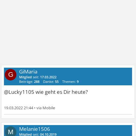
GiMaria
G
Mitglied
seit:
17.03.2022
Beiträge:
288
Danke:
55
Themen:
9
@Lucky1105 wie geht es Dir heute?
19.03.2022 21:44
•
Melanie1506
M
Mitglied
seit:
04.10.2019