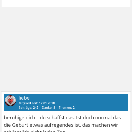
liebe
Mitglied
seit:
12.01.2010
Beiträge:
242
Danke:
8
Themen:
2
beruhige dich... du schaffst das. Ist doch normal das
die Geburt etwas aufregendes ist, das machen wir