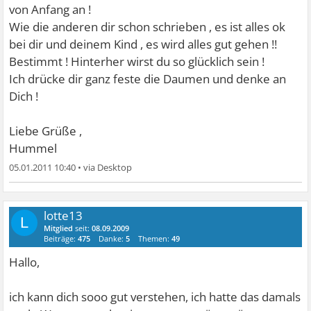
von Anfang an !
Wie die anderen dir schon schrieben , es ist alles ok
bei dir und deinem Kind , es wird alles gut gehen !!
Bestimmt ! Hinterher wirst du so glücklich sein !
Ich drücke dir ganz feste die Daumen und denke an
Dich !
Liebe Grüße ,
Hummel
05.01.2011 10:40
•
lotte13
L
Mitglied
seit:
08.09.2009
Beiträge:
475
Danke:
5
Themen:
49
Hallo,
ich kann dich sooo gut verstehen, ich hatte das damals