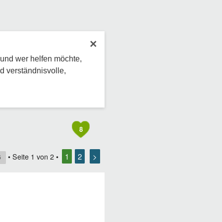
×
 und wer helfen möchte,
d verständnisvolle,
8
1
2
>
• Seite
1
von
2
•
6