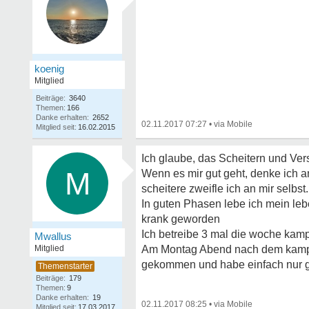
koenig
Mitglied
Beiträge:
3640
Themen:
166
Danke erhalten:
2652
02.11.2017 07:27
•
Mitglied seit:
16.02.2015
Ich glaube, das Scheitern und Ver
M
Wenn es mir gut geht, denke ich an
scheitere zweifle ich an mir selbst.
In guten Phasen lebe ich mein lebe
krank geworden
Ich betreibe 3 mal die woche kam
Mwallus
Mitglied
Am Montag Abend nach dem kampfsp
gekommen und habe einfach nur ge
Beiträge:
179
Themen:
9
Danke erhalten:
19
02.11.2017 08:25
•
Mitglied seit:
17.03.2017