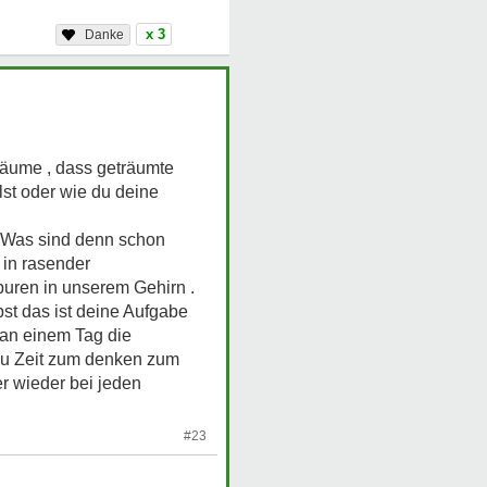
x 3
räume , dass geträumte
lst oder wie du deine
. Was sind denn schon
 in rasender
puren in unserem Gehirn .
bst das ist deine Aufgabe
 an einem Tag die
 du Zeit zum denken zum
r wieder bei jeden
#23