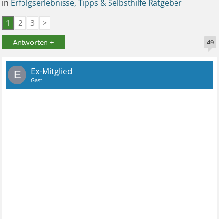
in
Erfolgserlebnisse, Tipps & Selbsthilfe Ratgeber
1
2
3
>
Antworten +
49
Ex-Mitglied
E
Gast