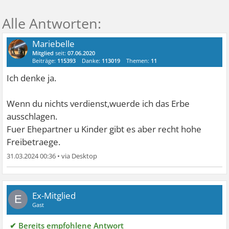
Mariebelle
Mitglied
seit:
07.06.2020
Beiträge:
115393
Danke:
113019
Themen:
11
Ich denke ja.
Wenn du nichts verdienst,wuerde ich das Erbe
ausschlagen.
Fuer Ehepartner u Kinder gibt es aber recht hohe
Freibetraege.
31.03.2024 00:36
•
Ex-Mitglied
E
Gast
✔ Bereits empfohlene Antwort