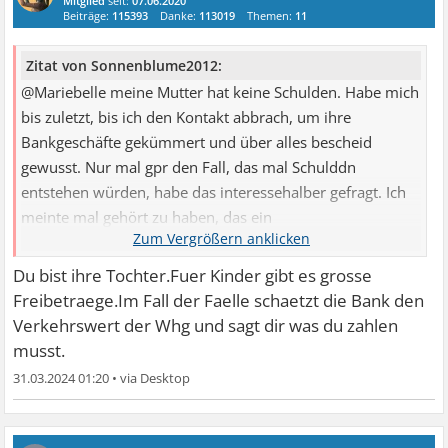
Mitglied
seit:
07.06.2020
Beiträge:
115393
Danke:
113019
Themen:
11
Zitat von Sonnenblume2012:
@Mariebelle meine Mutter hat keine Schulden. Habe mich
bis zuletzt, bis ich den Kontakt abbrach, um ihre
Bankgeschäfte gekümmert und über alles bescheid
gewusst. Nur mal gpr den Fall, das mal Schulddn
entstehen würden, habe das interessehalber gefragt. Ich
meinte mal gehört zu haben, das ein
Sozialhilfeempfänger ...
Du bist ihre Tochter.Fuer Kinder gibt es grosse
Freibetraege.Im Fall der Faelle schaetzt die Bank den
Verkehrswert der Whg und sagt dir was du zahlen
musst.
31.03.2024 01:20
•