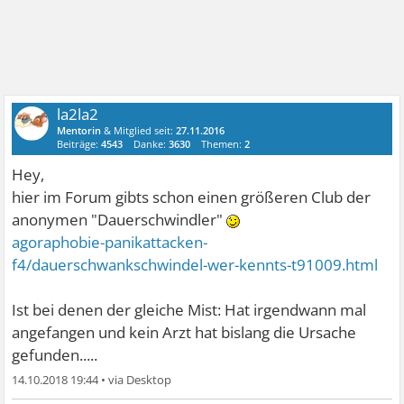
la2la2
Mentorin
& Mitglied seit:
27.11.2016
Beiträge:
4543
Danke:
3630
Themen:
2
Hey,
hier im Forum gibts schon einen größeren Club der
anonymen "Dauerschwindler"
agoraphobie-panikattacken-
f4/dauerschwankschwindel-wer-kennts-t91009.html
Ist bei denen der gleiche Mist: Hat irgendwann mal
angefangen und kein Arzt hat bislang die Ursache
gefunden.....
14.10.2018 19:44
•