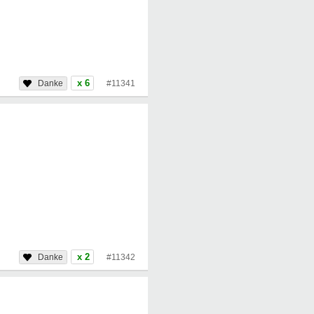
x 6
#11341
x 2
#11342