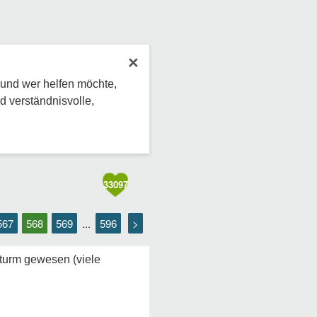
×
 und wer helfen möchte,
d verständnisvolle,
33097
567
568
569
596
>
...
turm gewesen (viele