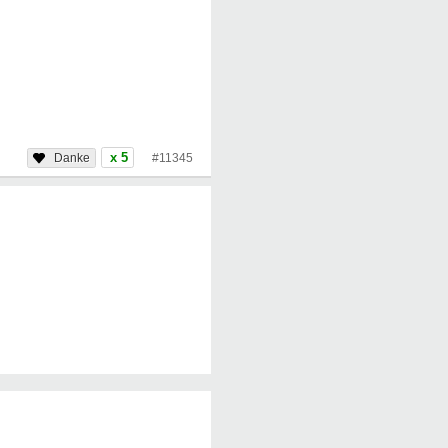
x 5
#11345