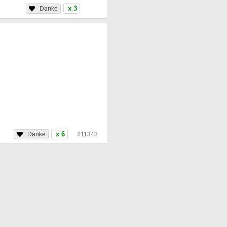
x 3
x 6
#11343