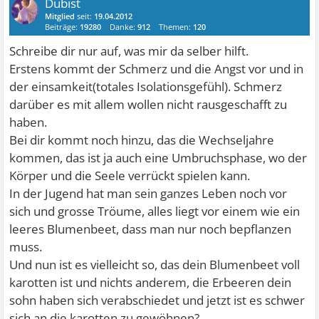
Dubist
Mitglied
seit:
19.04.2012
Beiträge:
19280
Danke:
912
Themen:
120
Schreibe dir nur auf, was mir da selber hilft.
Erstens kommt der Schmerz und die Angst vor und in
der einsamkeit(totales Isolationsgefühl). Schmerz
darüber es mit allem wollen nicht rausgeschafft zu
haben.
Bei dir kommt noch hinzu, das die Wechseljahre
kommen, das ist ja auch eine Umbruchsphase, wo der
Körper und die Seele verrückt spielen kann.
In der Jugend hat man sein ganzes Leben noch vor
sich und grosse Tröume, alles liegt vor einem wie ein
leeres Blumenbeet, dass man nur noch bepflanzen
muss.
Und nun ist es vielleicht so, das dein Blumenbeet voll
karotten ist und nichts anderem, die Erbeeren dein
sohn haben sich verabschiedet und jetzt ist es schwer
sich an die karotten zu gewöhnen?