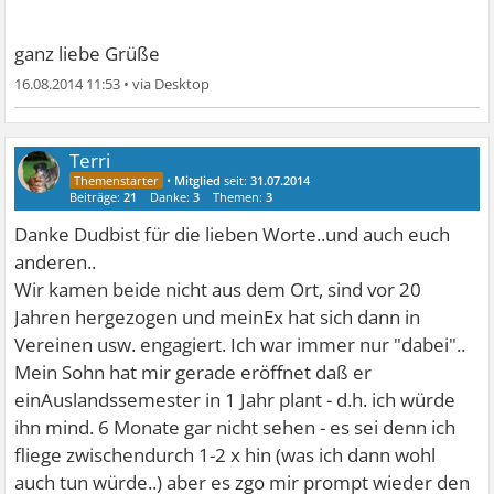
ganz liebe Grüße
16.08.2014 11:53
•
Terri
•
Mitglied
seit:
31.07.2014
Beiträge:
21
Danke:
3
Themen:
3
Danke Dudbist für die lieben Worte..und auch euch
anderen..
Wir kamen beide nicht aus dem Ort, sind vor 20
Jahren hergezogen und meinEx hat sich dann in
Vereinen usw. engagiert. Ich war immer nur "dabei"..
Mein Sohn hat mir gerade eröffnet daß er
einAuslandssemester in 1 Jahr plant - d.h. ich würde
ihn mind. 6 Monate gar nicht sehen - es sei denn ich
fliege zwischendurch 1-2 x hin (was ich dann wohl
auch tun würde..) aber es zgo mir prompt wieder den