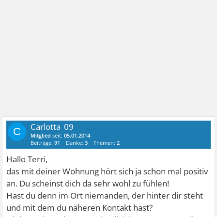
Carlotta_09
C
Mitglied
seit:
05.01.2014
Beiträge:
91
Danke:
3
Themen:
2
Hallo Terri,
das mit deiner Wohnung hört sich ja schon mal positiv
an. Du scheinst dich da sehr wohl zu fühlen!
Hast du denn im Ort niemanden, der hinter dir steht
und mit dem du näheren Kontakt hast?