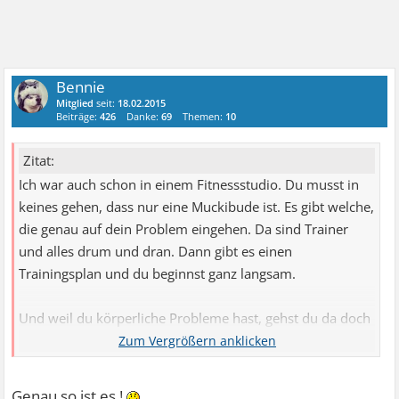
Bennie
Mitglied
seit:
18.02.2015
Beiträge:
426
Danke:
69
Themen:
10
Zitat:
Ich war auch schon in einem Fitnessstudio. Du musst in
keines gehen, dass nur eine Muckibude ist. Es gibt welche,
die genau auf dein Problem eingehen. Da sind Trainer
und alles drum und dran. Dann gibt es einen
Trainingsplan und du beginnst ganz langsam.
Und weil du körperliche Probleme hast, gehst du da doch
hin. Du tust das für dich. Andere können dich mal.
Besser als nichts getan. Man muss nur mal den
Genau so ist es !