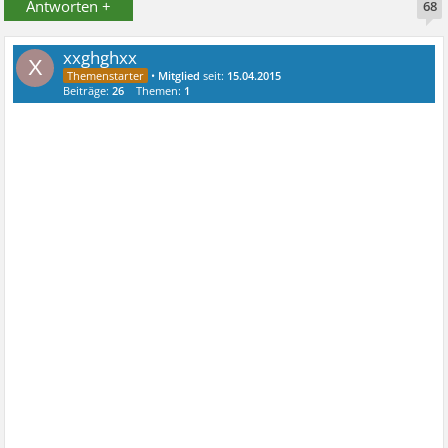
Antworten +
68
xxghghxx
X
•
Mitglied
seit:
15.04.2015
Beiträge:
26
Themen:
1