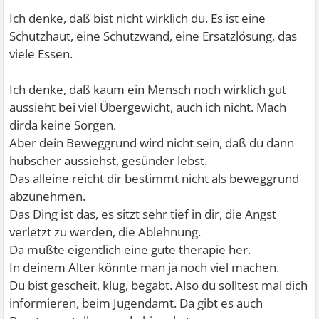
Überlege mir jeden Tag wie ich es beende. Verletz mich
Ich denke, daß bist nicht wirklich du. Es ist eine
oft bin allein ohne Freunde. Meine eltern wollen mich
Schutzhaut, eine Schutzwand, eine Ersatzlösung, das
raus werfen und ja. War nie vergeben wurde nie geküsst
viele Essen.
und so...ich will einfach nur eine person an meiner seite...
wenigstens jemand der da ist und mich stützt. MEine
Ich denke, daß kaum ein Mensch noch wirklich gut
eltern haben meine schwester und das kind meiner
aussieht bei viel Übergewicht, auch ich nicht. Mach
schwester sowieso mehr lieb. ich bin anch der geburt
dirda keine Sorgen.
ihres kindes einfach weg gewesen aus ihren leben habe
Aber dein Beweggrund wird nicht sein, daß du dann
ich das gefühl. Es tut mir auch jeden tag leid das ich nciht
hübscher aussiehst, gesünder lebst.
das bin was meine eltern verdienen
Das alleine reicht dir bestimmt nicht als beweggrund
abzunehmen.
Das Ding ist das, es sitzt sehr tief in dir, die Angst
verletzt zu werden, die Ablehnung.
Da müßte eigentlich eine gute therapie her.
In deinem Alter könnte man ja noch viel machen.
Du bist gescheit, klug, begabt. Also du solltest mal dich
informieren, beim Jugendamt. Da gibt es auch