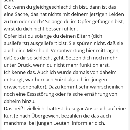
geholfen hat das auch nicht. Ich war wie immer trotzdem
Ok, wenn du gleichgeschlechtlich bist, dann ist das
allein und wurde weiter hin gemobbt und ausgeschlossen
eine Sache, das hat nichts mit deinem jetzigen Leiden
von Dingen. Da fing es auch an das ich mich immer mehr
zu tun oder doch? Solange du im Opfer gefangen bist,
zurück gezogen habe und ja, Freunde hatte ich eh nicht
wirst du dich nicht besser fühlen.
also gab es da nichts zu verlieren. In der Klasse verliebte
Opfer bist du solange du deinen Eltern (dich
ich mich das erste mal gerade in den Jungen der mich am
auslieferst) ausgeliefert bist. Sie spüren nicht, daß sie
meisten mobbte. Ja ich bin gleichgeschlechtlich und er
auch eine Mitschuld, Verantwortung hier mittragen,
war es auch. Aber er war wohl so zusagen "cool" und
daß es dir so schlecht geht. Setzen dich noch mehr
gleichgeschlechtlich. Und das was alle sagen das Mädchen
unter Druck, wenn du nicht mehr funktionierst.
das toll finden bei Jungs traf auf ihn auch zu. Aber wieder
Ich kenne das. Auch ich wurde damals von daheim
mal nicht auf mich. Ich war einfach nur abstoßend. Ich
entsorgt, war hernach Suizdial(auch im jungen
hab dann das Gym abgebrochen und meinen Eltern
erwachsenenalter). Dazu kommt sehr wahrscheinlich
gesagt es lag am Stoff. "Es war zu schwer". Ich hab
noch eine Esssstörung oder falsche ernährung von
wieeder nicht die Wahrheit gesagt. Aber da konnte ich
daheim hinzu.
schon nich mehr reden mit anderen. Vllt aus Angst vor
Das heißt vielleicht hättest du sogar Anspruch auf eine
Menschen.
Kur. Je nach Übergewicht bezahlen die das auch
Und das ging Jahre lang weiter und weiter. Und jetzt bin
manchmal bei jungen Leuten. Informier dich.
ich 18, stark übergewichtig will nicht mehr lebem.