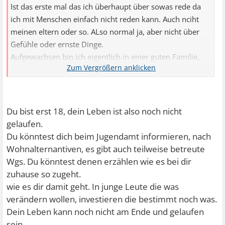
Ist das erste mal das ich überhaupt über sowas rede da
ich mit Menschen einfach nicht reden kann. Auch nciht
meinen eltern oder so. ALso normal ja, aber nicht über
Gefühle oder ernste Dinge.
Aufgewachsen bin ich eigentlich in einer guten Familie,
Streit war da ja klar. Aber welche Familie hat das nicht?
Jedenfalls war bis ich in der 7, Klasse ans Gym kam alles
ok. Ich war zwar davor auch schon dick aber das hat mir
nichts ausgemacht. Selbst das gemobbt werden konnte
Du bist erst 18, dein Leben ist also noch nicht
ich einwandfei wegstecken. In der 7. Klasse kam ich dann
gelaufen.
in eine Klasse wo och niemanden kannte. Alle anderen die
Du könntest dich beim Jugendamt informieren, nach
ich kannte waren in anderen Klassen oder Schulen. In der
Wohnalternantiven, es gibt auch teilweise betreute
Klasse ging das Gemobbe dann ziemlich los. Jeden tag
Wgs. Du könntest denen erzählen wie es bei dir
eigentlich auch mit schupsen und so. Bis ich dann im
zuhause so zugeht.
Halbjahr die Klasse wechselte. Meinen Eltern hab ich
wie es dir damit geht. In junge Leute die was
gesagt es liegt daran das ich niemanden kenne und nicht
verändern wollen, investieren die bestimmt noch was.
am mobben. Da fing das auch mit der Selbstverletzung
Dein Leben kann noch nicht am Ende und gelaufen
an. In der neuen Klasse dann kannte ich zwar wenige aber
sein.