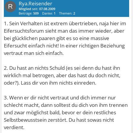
Rya.Reisender
R
Mitglied
seit:
07.08.2009
Beiträge:
509
Danke:
1
Themen:
2
1. Sein Verhalten ist extrem übertrieben, naja hier im
Eifersuchtsforum sieht man das immer wieder, aber
bei glücklichen paaren gibt es so eine massive
Eifersucht einfach nicht! In einer richtigen Beziehung
vertraut man sich einfach.
2. Du hast an nichts Schuld (es sei denn du hast ihn
wirklich mal betrogen, aber das hast du doch nicht,
oder?). Lass dir von ihm nichts einreden.
3. Wenn er dir nicht vertraut und dich immer nur
schlecht macht, dann solltest du dich von ihm trennen
und zwar möglichst bald, bevor er dein restliches
Selbstbewusstsein zerstört. Du hast sowas nicht
verdient.