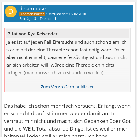
dinamouse
D
•
Mitglied
seit:
05.02.2010
Beiträge:
3
Themen:
1
Zitat von Rya.Reisender:
Ja es ist auf jeden Fall Eifersucht und auch schon ziemlich
starke bei der eine Therapie schon fast nötig wäre. Da er
aber nicht einsieht, dass er eifersüchtig ist und auch nicht
an sich arbeiten will, würde eine Therapie eh nichts
bringen (man muss sich zuerst ändern wollen).
Das Einzige was du tun kannst ist ihm klar zu machen,
dass dich seine Kommentare verletzen und er dir
vertrauen soll, wenn er dich nicht verlieren will. Wenn du
Das habe ich schon mehrfach versucht. Er fängt wenn
es dir länger gefallen lässt ohne Konsequenzen zu ziehen,
er schlecht drauf ist immer wieder damit an. Er
wird er sich bestimmt nicht überlegen, sich zu ändern.
vertraut mir nicht und macht sich Gedanken über Got
und die WElt. Total absurde Dinge. Ist es weil er mich
halten will oder weil er mich hasst? Ich habe