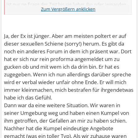
ist nur ne Frage der Zeit bis sie lieber ihn oder jemanden
wie ihn will"
Der Ex ist vielleicht auch jünger als er selbst wodurch ihm
der Altersunterschied zwischen euch richtig bewußt wird.
Er hat vielleicht das Gefühl doch zu alt für dich zu sein,
Ja, der Ex ist jünger. Aber am meisten poltert er auf
hat gleichzeitig aber Angst dich zu verlieren.
dieser sexuellen Schiene (sorry!) herum. Es gibt da
noch ein anderes Forum in dem ich präsent war. Dort
hat er sich nur rein proforma angemeldet um zu
gucken ob und mit wem ich da drin bin. Er hat es
Zitat:
zugegeben. Wenn ich nun allerdings darüber spreche
Aber was ist das denn sonst?
wird er verbal wieder unfair ohne Ende. Er will mich
immer kleinmachen, mich bestrafen für ihrgendetwas
Eifersucht !
habe ich das Gefühl.
Was er allerdings nicht zugeben will.
Dann war da eine weitere Situation. Wir waren in
seiner Umgebung weg und haben einen Kumpel von
ihm getroffen, der Gefallen an mir zu haben schien.
Nachher hat die Kumpel eindeutige Angebote
gemacht (was ein toller Typ). Als wir zuhause waren