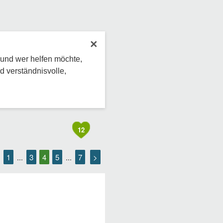
×
 und wer helfen möchte,
d verständnisvolle,
12
1
3
4
5
7
>
...
...