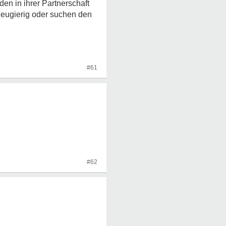
den in ihrer Partnerschaft
 neugierig oder suchen den
#61
#62