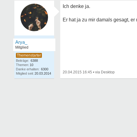
Ich denke ja.
Er hat ja zu mir damals gesagt, e
Arya_
Mitglied
Beiträge:
6388
Themen:
10
Danke erhalten:
6300
20.04.2015 16:45
•
Mitglied seit:
20.03.2014