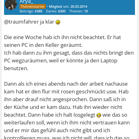
Arya_
•
Mitglied
seit:
20.03.2014
Beiträge:
6388
Danke:
6300
Themen:
10
@traumfahrer ja klar
Die eine Woche hab ich ihn nicht beachtet. Er hat
seinen PC in den Keller geräumt.
Ich hab dann zu ihm gesagt, dass das nichts bringt den
PC wegzuräumen, weil er könnte ja den Laptop
benutzen.
Dann als ich eines abends nach der arbeit nachause
kam hat er den flur mit rosen geschmückt usw. Hab
ihn aber drauf nicht angesprochen. Dann saß ich in
der Küche und er kam dazu. Hab ihn wieder nicht
beachtet. Dann habe ich halt losgelegt
wie das so
weiterlaufen soll, wenn ich ihm nicht vertrauen kann
und er mir das gefühl auch nicht gibt und ich
kontrollieren muss, was ich nicht will, dass ich das so