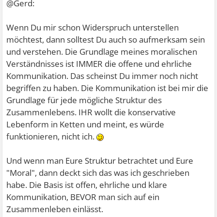
@Gerd:
kennst du das von irgendwo Smilie
Wenn Du mir schon Widerspruch unterstellen
möchtest, dann solltest Du auch so aufmerksam sein
Zitat:
und verstehen. Die Grundlage meines moralischen
und wann fangen wir mal an, das "Vertrauen" zu geben
Verständnisses ist IMMER die offene und ehrliche
Kommunikation. Das scheinst Du immer noch nicht
Dann, wenn er das Vertrauen verdient.....würde ich sagen
begriffen zu haben. Die Kommunikation ist bei mir die
Grundlage für jede mögliche Struktur des
Zusammenlebens. IHR wollt die konservative
Hier trennen sich unsere Meinungen wieder einmal
Lebenform in Ketten und meint, es würde
gewaltig
funktionieren, nicht ich.
Und wenn man Eure Struktur betrachtet und Eure
"Moral", dann deckt sich das was ich geschrieben
habe. Die Basis ist offen, ehrliche und klare
Kommunikation, BEVOR man sich auf ein
Zusammenleben einlässt.