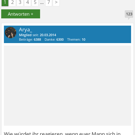
1
2
3
4
5
...
7
>
Antworten +
123
Arya_
Mitglied
seit:
20.03.2014
Beiträge:
6388
Danke:
6300
Themen:
10
Wie würdet ihr reagieren, wenn euer Mann sich in