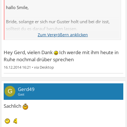
hallo Smile,
Bride, solange er sich nur Guster holt und bei dir isst,
solltest du es darauf beruhen lassen.
Smile:
Hey Gerd, vielen Dank
Ich werde mit ihm heute in
Ruhe nochmal drüber sprechen
Zitat:
16.12.2014 16:21
•
Du weißt, dass es sich nicht gehört und tust es
dennoch
Gerd49
G
und somit sind wir auch beim Moralischen bei dir, du
Gast
schnaxelst dich von einem Bett ins andere, hältst von
Sachlich
Treue gar nichts und den Verlauf zu checken hier gehört
sich nicht?
Der Widerspruch spricht Bände