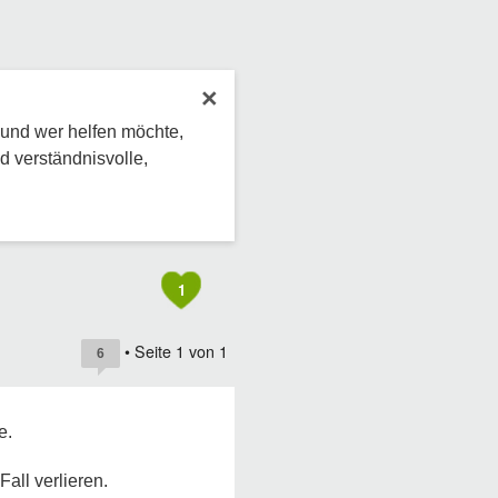
×
 und wer helfen möchte,
d verständnisvolle,
1
• Seite
1
von
1
6
e.
all verlieren.