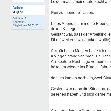
Leider macht meine Eifersucht alle
Dakem
Mitglied
Nun zu meiner Situation.
Beiträge:
1
Themen:
1
Eines Abends fuhr meine Freundin 
Mitglied seit:
20.02.2014
dritten Kollegen.
Geplant war, dass der Arbeitskoll
fährt ( weil er etwas trinken wollt
Am nächsten Morgen hatte ich mir
Kollegen stand vor ihrer Tür. Hat e
Auf spätere Nachfrage verneinte m
hätte um wieder ins Büro zu fahren
danach kamen noch ein,zwei Situat
Gestern war dann die Situation, da
gesehen haben und sich gerne mal 
Aus irgendeinem Grund konnte ich