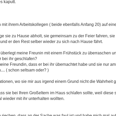
s kaputt.
mit ihrem Arbeitskollegen ( beide ebenfalls Anfang 20) auf ei
ege sie zu Hause abholt, sie gemeinsam zu der Feier fahren, si
e) und er den Rest selber wieder zu sich nach Hause fährt.
 überlegt meine Freunin mit einem Frühstück zu überraschen un
r bei ihr geschlafen?
eine Freundin, dass er bei ihr übernachtet habe und sie nur a
.... ( schon seltsam oder? )
ionen, wo sie mir aus irgend einem Grund nicht die Wahrheit g
ss sie bei Ihren Großeltern im Haus schlafen sollte, weil diese 
wieder mit ihr unterhalten wollten.
 riechen, dass an der Sache was faul ist und habe mich mal au