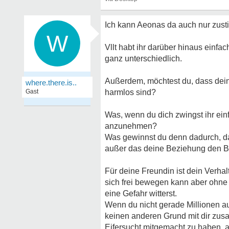
Ich kann Aeonas da auch nur zus
W
Vllt habt ihr darüber hinaus einfa
ganz unterschiedlich.
Außerdem, möchtest du, dass dein
where.there.is..
Gast
harmlos sind?
Was, wenn du dich zwingst ihr einf
anzunehmen?
Was gewinnst du denn dadurch, dass 
außer das deine Beziehung den Ba
Für deine Freundin ist dein Verha
sich frei bewegen kann aber ohne g
eine Gefahr witterst.
Wenn du nicht gerade Millionen au
keinen anderen Grund mit dir zusa
Eifersucht mitgemacht zu haben, au