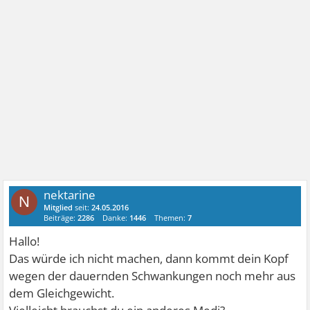
nektarine
N
Mitglied
seit:
24.05.2016
Beiträge:
2286
Danke:
1446
Themen:
7
Hallo!
Das würde ich nicht machen, dann kommt dein Kopf
wegen der dauernden Schwankungen noch mehr aus
dem Gleichgewicht.