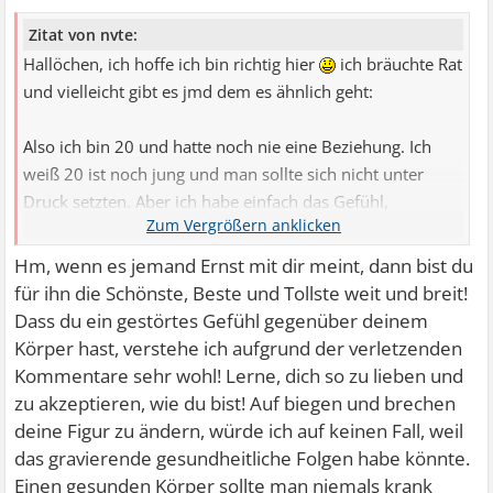
Zitat von nvte:
Hallöchen, ich hoffe ich bin richtig hier
ich bräuchte Rat
und vielleicht gibt es jmd dem es ähnlich geht:
Also ich bin 20 und hatte noch nie eine Beziehung. Ich
weiß 20 ist noch jung und man sollte sich nicht unter
Druck setzten. Aber ich habe einfach das Gefühl,
irgendwas stimmt nicht mit mir.
Hm, wenn es jemand Ernst mit dir meint, dann bist du
Es ist nicht so, dass ich überhaupt kein Bezug zu Jungs
für ihn die Schönste, Beste und Tollste weit und breit!
habe - im Gegenteil ich bin eig recht offen, nicht
Dass du ein gestörtes Gefühl gegenüber deinem
schüchtern und es war schon paar mal bisschen was am
Körper hast, verstehe ich aufgrund der verletzenden
laufen. Ich war auch schon verliebt, nur immer wenn es
Kommentare sehr wohl! Lerne, dich so zu lieben und
ernster wurde, war dieses tolle Gefühl plötzlich wie
zu akzeptieren, wie du bist! Auf biegen und brechen
weggepustet, auch Angst war da und ja habs dann total
deine Figur zu ändern, würde ich auf keinen Fall, weil
verkakt weil ich schnell das Weite gesucht habe. Danach
das gravierende gesundheitliche Folgen habe könnte.
aber wars heulen groß und den Rückzug habe ich ewig
Einen gesunden Körper sollte man niemals krank