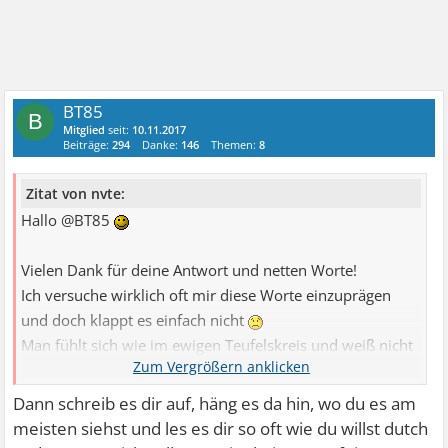
BT85
B
Mitglied
seit:
10.11.2017
Beiträge:
294
Danke:
146
Themen:
8
Zitat von nvte:
Hallo @BT85
Vielen Dank für deine Antwort und netten Worte!
Ich versuche wirklich oft mir diese Worte einzuprägen
und doch klappt es einfach nicht
Man fühlt sich wie im ewigen Teufelskreis und weiß nicht
wie man dem entkommt..
und irgendwie stresst es mich von Zeit zu Zeit mehr was
Dann schreib es dir auf, häng es da hin, wo du es am
alles nur schlimmer macht
meisten siehst und les es dir so oft wie du willst dutch