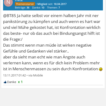
N
•
Mitglied
seit:
18.04.2017
Beiträge:
36
Danke:
10
Themen:
7
@BT85 Ja hatte selbst vor einem halben Jahr mit ner
panikstörung zu kämpfen und auch wenn es hart war
und viel Mühe gekostet hat, ist Konfrontation wirklich
das beste- nur ob das auch bei Bindungsangst hilft ist
die Frage:/
Das stimmt wenn man müde ist wirken negative
Gefühle und Gedanken viel stärker..
aber da sieht man echt wie man Ängste auch
verlernen kann, wenn es für dich kein Problem mehr
ist in Menschenmassen zu sein durch Konfrontation
13.11.2017 01:42
•
x 1