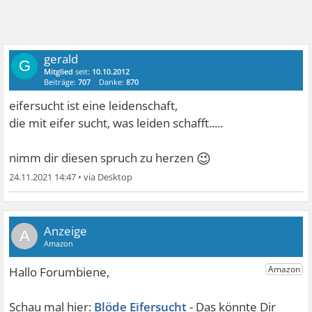
gerald
G
Mitglied
seit:
10.10.2012
Beiträge:
707
Danke:
870
eifersucht ist eine leidenschaft,
die mit eifer sucht, was leiden schafft.....
😉
nimm dir diesen spruch zu herzen
24.11.2021 14:47
•
A
Blöde Eifersucht