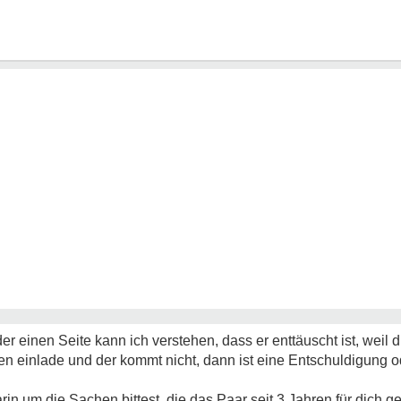
r einen Seite kann ich verstehen, dass er enttäuscht ist, weil 
 einlade und der kommt nicht, dann ist eine Entschuldigung od
in um die Sachen bittest, die das Paar seit 3 Jahren für dich g