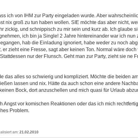
ss ich von IHM zur Party eingeladen wurde. Aber wahrscheinli
nst nix groß zu tun haben wollen. SIE möchte das aber nicht, we
r zickig, und schnippisch zu mir sein und kurz ab. Ich glaube sie
ehmen, ich bin ja Single! 2 Jahre hintereinander war ich nun zu
ingegangen, hab die Einladung ignoriert, habe weder zu noch abg
ir, er zieht eine Fresse, sagt aber keinen Ton. Normal wäre do
 Stattdessen nur der Flunsch. Geht man zur Party, zieht sie ne Fr
s alles so schwierig und kompliziert. Möchte die beiden am
eßen lassen und nix. Hätte da auch schon eine andere Nachba
 keinen Bock, dort anzuschellen und mich quasi für Urlaub abz
ch Angst vor komischen Reaktionen oder das ich mich rechtferti
ches Problem.
21.02.2010