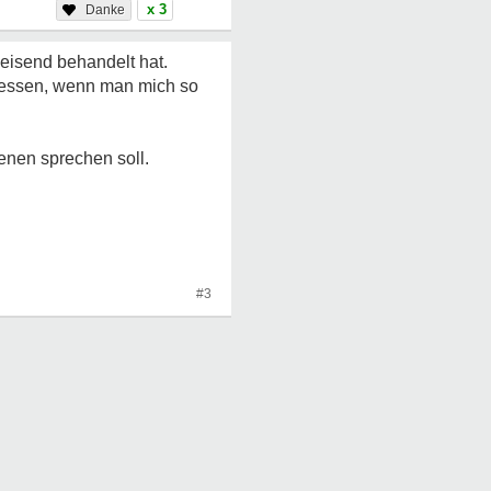
x 3
weisend behandelt hat.
gefressen, wenn man mich so
enen sprechen soll.
#3