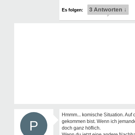
3 Antworten ↓
Hmmm... komische Situation. Auf de
P
gekommen bist. Wenn ich jemanden
doch ganz höflich.
Wenn du jetzt eine andere Nachbar