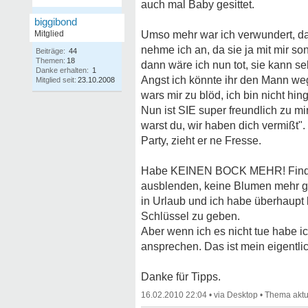
auch mal Baby gesittet.
biggibond
Mitglied
Umso mehr war ich verwundert, da
nehme ich an, da sie ja mit mir so
Beiträge:
44
Themen:
18
dann wäre ich nun tot, sie kann seh
Danke erhalten:
1
Angst ich könnte ihr den Mann wegn
Mitglied seit:
23.10.2008
wars mir zu blöd, ich bin nicht h
Nun ist SIE super freundlich zu m
warst du, wir haben dich vermißt".
Party, zieht er ne Fresse.
Habe KEINEN BOCK MEHR! Finde da
ausblenden, keine Blumen mehr gi
in Urlaub und ich habe überhaupt
Schlüssel zu geben.
Aber wenn ich es nicht tue habe i
ansprechen. Das ist mein eigentli
Danke für Tipps.
16.02.2010 22:04
•
•