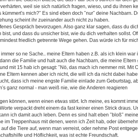
erhärten, weil sie sich natürlich fragen, wieso, und du ihnen kei
 kümmert's mich?" Es sind eben doch "nur" deine Nachbarn. Du 
ehung scheint ihr zueinander auch nicht zu haben.
offenes Gespräch bevorzugen. Also ganz klar sagen, dass du dic
bist, und dass du unsicher bist, wie du dich verhalten sollst. O
mindest friedlich getrennte Wege gehen. Das würde ich für mic
immer so ne Sache.. meine Eltern haben z.B. als ich klein war 
ann die Familie und halt auch die Nachbarn, die meine Eltern 
h, und mit 15 hab ich gesagt: "Nö, das mach ich nemmer mit. Mit
ne Eltern kennen aber ich nicht, die will ich da nicht dabei ha
cht, dass ich meine engste Familie einlade zum Geburtstag, ab
's ganz normal - man weiß nie, wie die Anderen reagieren
n können, wenn einen etwas stört. Ich meine, es kommt immer
 Worte verpackt dreht einem da fast keiner einen Strick draus. U
 kann ich damit auch leben. Denn es sind halt eben "bloß" mei
erne im Treppenhaus mit denen, wenn ich Zeit hab, oder überne
e auf die Tiere auf, wenn man verreist, oder nehme Post entge
aftshilfe und Höflichkeit, was ist echte Freundschaft.